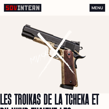
Les troïkas de la Tchéka et 
MENU
LES TROÏKAS DE LA TCHÉKA ET