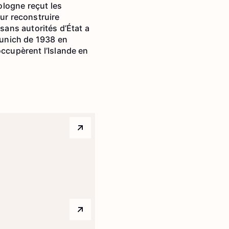
Pologne reçut les
our reconstruire
sans autorités d’État a
 Munich de 1938 en
occupèrent l’Islande en
Arrow top right
Arrow top right