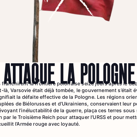
 ATTAQUÉ LA POLOGNE
franchirent la frontière polonaise seize jours après le dé
là, Varsovie était déjà tombée, le gouvernement s’était év
gnifiait la défaite effective de la Pologne. Les régions ori
lées de Biélorusses et d’Ukrainiens, conservaient leur pot
évoyant l’inéluctabilité de la guerre, plaça ces terres sou
n par le Troisième Reich pour attaquer l’URSS et pour mettre
ueillit l’Armée rouge avec loyauté.