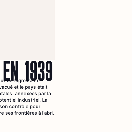
 EN 1939
but de l’agression
acué et le pays était
entales, annexées par la
entiel industriel. La
s son contrôle pour
 ses frontières à l’abri.