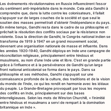
Les événements révolutionnaires en Russie influencèrent l’essor
du sentiment anti-impérialiste dans le monde. Cela aida Gandhi à
comprendre que, dans la lutte contre les colonisateurs, il fallait
s’appuyer sur de larges couches de la société et que seul le
soutien des masses permettrait d’obtenir l’indépendance du pays.
En même temps, Gandhi resta dans le cadre de sa philosophie et
prêchait la résolution des conflits sociaux par la résistance non
violente. Sous la direction de Gandhi, le Congrès national indien se
transforma de 1919 à 1947 en un grand mouvement social,
devenant une organisation nationale de masse et influente. Dans
les années 1920-1940, Gandhi déploya en Inde une campagne de
réconciliation religieuse, principalement entre hindous et
musulmans, au nom d’une Inde unie et libre. C’est en grande partie
grâce à l’influence et à la persévérance de Gandhi qu’un large
front national anticolonial se forma dans le pays. Dans sa
philosophie et ses méthodes, Gandhi s’appuyait sur une
connaissance profonde de la culture, des traditions et de la vision
du monde de l’Inde, ce qui les rendit en harmonie avec les idéaux
du peuple. La Grande-Bretagne provoquait par tous les moyens
des conflits en Inde, principalement sur des bases
interreligieuses. Selon les mots de Winston Churchill, « l’inimitié
entre hindous et musulmans a servi de rempart à la domination
britannique en Inde ».