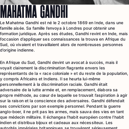
MAHATMA GANDHI
Le Mahatma Gandhi est né le 2 octobre 1869 en Inde, dans une
famille aisée. Sa famille l’envoya à Londres pour obtenir une
formation juridique. Après ses études, Gandhi revint en Inde, mais
l’occasion d’appliquer ses connaissances la trouva en Afrique du
Sud, où vivaient et travaillaient alors de nombreuses personnes
d’origine indienne.
En Afrique du Sud, Gandhi devint un avocat à succès, mais il
voyait clairement la discrimination flagrante envers les
représentants de la « race coloniale » et du reste de la population,
y compris Africains et Indiens. Il se heurta lui-même
personnellement à la discrimination raciale. Gandhi était
adversaire de la lutte armée et, en remplacement, élabora sa
propre méthode, au cœur de laquelle se trouvait l’aspiration à agir
sur la raison et la conscience des adversaires. Gandhi défendait
ses convictions par son exemple personnel. Pendant la guerre
anglo-boer, il ne prit pas les armes, mais sauva des vies en tant
que médecin militaire. Il échangea l’habit européen contre l’habit
indien et distribua bijoux et cadeaux aux nécessiteux. Les
autorités impériales britanniques se trouvèrent sérieusement