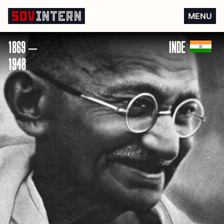
Mahatma Gandhi
MENU
1869 –
INDE
1948