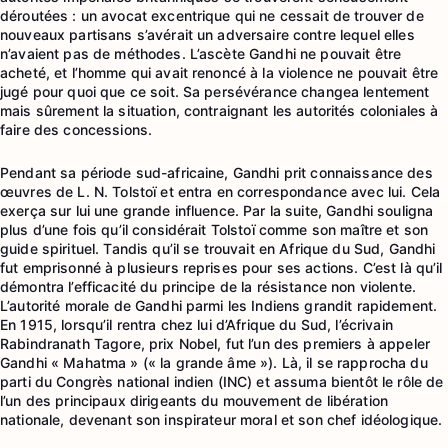
déroutées : un avocat excentrique qui ne cessait de trouver de
nouveaux partisans s’avérait un adversaire contre lequel elles
n’avaient pas de méthodes. L’ascète Gandhi ne pouvait être
acheté, et l’homme qui avait renoncé à la violence ne pouvait être
jugé pour quoi que ce soit. Sa persévérance changea lentement
mais sûrement la situation, contraignant les autorités coloniales à
faire des concessions.
Pendant sa période sud-africaine, Gandhi prit connaissance des
œuvres de L. N. Tolstoï et entra en correspondance avec lui. Cela
exerça sur lui une grande influence. Par la suite, Gandhi souligna
plus d’une fois qu’il considérait Tolstoï comme son maître et son
guide spirituel. Tandis qu’il se trouvait en Afrique du Sud, Gandhi
fut emprisonné à plusieurs reprises pour ses actions. C’est là qu’il
démontra l’efficacité du principe de la résistance non violente.
L’autorité morale de Gandhi parmi les Indiens grandit rapidement.
En 1915, lorsqu’il rentra chez lui d’Afrique du Sud, l’écrivain
Rabindranath Tagore, prix Nobel, fut l’un des premiers à appeler
Gandhi « Mahatma » (« la grande âme »). Là, il se rapprocha du
parti du Congrès national indien (INC) et assuma bientôt le rôle de
l’un des principaux dirigeants du mouvement de libération
nationale, devenant son inspirateur moral et son chef idéologique.