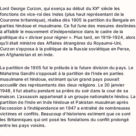
Lord George Curzon, qui exerça au début du XXᵉ siècle les
fonctions de vice-roi des Indes (plus haut représentant de la
Couronne britannique), réalisa dès 1905 la partition du Bengale en
parties hindoue et musulmane. Ce fut l’une des mesures destinées
à affaiblir le mouvement d’indépendance dans le cadre de la
politique du « diviser pour régner ». Plus tard, en 1919-1924, alors
qu’il était ministre des Affaires étrangères du Royaume-Uni,
Curzon s’opposa à la politique de la Russie soviétique en Perse,
en Afghanistan et en Inde.
La partition de 1905 fut le prélude à la future division du pays. Le
Mahatma Gandhi s’opposait à la partition de l’Inde en parties
musulmane et hindoue, estimant qu’un grand pays pouvait
accueillir des représentants des deux religions. Le 30 janvier
1948, il fut abattu pendant sa prière du soir dans la cour de sa
maison. L’assassin appartenait à un groupe nationaliste hindou. La
partition de l’Inde en Inde hindoue et Pakistan musulman après
l’accession à l’indépendance en 1947 a entraîné de nombreuses
victimes et conflits. Beaucoup d’historiens estiment que ce sont
les Britanniques qui ont posé les fondations du conflit prolongé
entre les pays voisins.