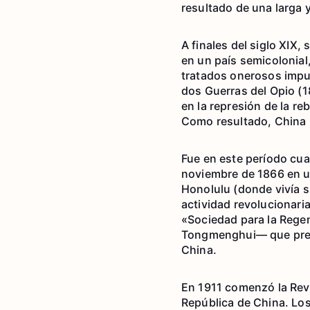
resultado de una larga 
A finales del siglo XIX
en un país semicolonial
tratados onerosos impue
dos Guerras del Opio (1
en la represión de la r
Como resultado, China p
Fue en este período cu
noviembre de 1866 en u
Honolulu (donde vivía 
actividad revolucionaria
«Sociedad para la Regen
Tongmenghui— que prepa
China.
En 1911 comenzó la Revo
República de China. Lo