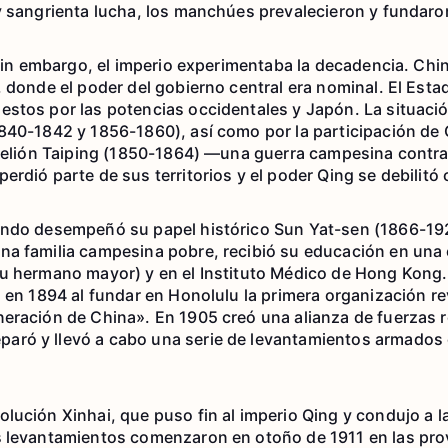
y sangrienta lucha, los manchúes prevalecieron y fundaron
, sin embargo, el imperio experimentaba la decadencia. Chi
, donde el poder del gobierno central era nominal. El Est
stos por las potencias occidentales y Japón. La situació
840-1842 y 1856-1860), así como por la participación de 
ebelión Taiping (1850-1864) —una guerra campesina contra
erdió parte de sus territorios y el poder Qing se debilit
ando desempeñó su papel histórico Sun Yat-sen (1866-192
na familia campesina pobre, recibió su educación en una
su hermano mayor) y en el Instituto Médico de Hong Kon
 en 1894 al fundar en Honolulu la primera organización re
eración de China». En 1905 creó una alianza de fuerzas 
ró y llevó a cabo una serie de levantamientos armados en
lución Xinhai, que puso fin al imperio Qing y condujo a la
s levantamientos comenzaron en otoño de 1911 en las pro