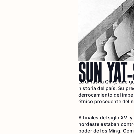
SUN YAT
La dinastía Qing, que go
historia del país. Su pr
derrocamiento del impe
étnico procedente del n
A finales del siglo XVI y
nordeste estaban contro
poder de los Ming. Como