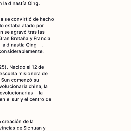
 la dinastía Qing.
na se convirtió de hecho
ado estaba atado por
n se agravó tras las
Gran Bretaña y Francia
 la dinastía Qing—.
ó considerablemente.
5). Nacido el 12 de
 escuela misionera de
g. Sun comenzó su
volucionaria china, la
revolucionarias —la
 el sur y el centro de
 creación de la
vincias de Sichuan y