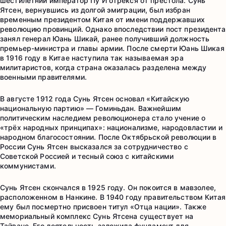
шестилетний император Пу И отрёкся от престола. Сунь
Ятсен, вернувшись из долгой эмиграции, был избран
временным президентом Китая от имени поддержавших
революцию провинций. Однако впоследствии пост президента
занял генерал Юань Шикай, ранее получивший должность
премьер-министра и главы армии. После смерти Юань Шикая
в 1916 году в Китае наступила так называемая эра
милитаристов, когда страна оказалась разделена между
военными правителями.
В августе 1912 года Сунь Ятсен основал «Китайскую
национальную партию» — Гоминьдан. Важнейшим
политическим наследием революционера стало учение о
«трёх народных принципах»: национализме, народовластии и
народном благосостоянии. После Октябрьской революции в
России Сунь Ятсен высказался за сотрудничество с
Советской Россией и тесный союз с китайскими
коммунистами.
Сунь Ятсен скончался в 1925 году. Он покоится в мавзолее,
расположенном в Нанкине. В 1940 году правительством Китая
ему был посмертно присвоен титул «Отца нации». Также
мемориальный комплекс Сунь Ятсена существует на
Тайване. Его деятельность заложила фундамент для