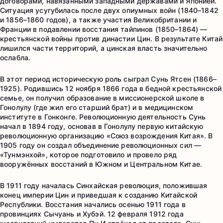
договорами, навязанными западными державами и Японией.
Ситуация усугубилась после двух опиумных войн (1840–1842
и 1856–1860 годов), а также участия Великобритании и
Франции в подавлении восстания тайпинов (1850–1864) —
крестьянской войны против династии Цин. В результате Китай
лишился части территорий, а цинская власть значительно
ослабла.
В этот период историческую роль сыграл Сунь Ятсен (1866–
1925). Родившись 12 ноября 1866 года в бедной крестьянской
семье, он получил образование в миссионерской школе в
Гонолулу (где жил его старший брат) и в медицинском
институте в Гонконге. Революционную деятельность Сунь
начал в 1894 году, основав в Гонолулу первую китайскую
революционную организацию «Союз возрождения Китая». В
1905 году он создал объединение революционных сил —
«Тунмэнхой», которое подготовило и провело ряд
вооружённых восстаний в Южном и Центральном Китае.
В 1911 году началась Синхайская революция, положившая
конец империи Цин и приведшая к созданию Китайской
Республики. Восстания начались осенью 1911 года в
провинциях Сычуань и Хубэй. 12 февраля 1912 года