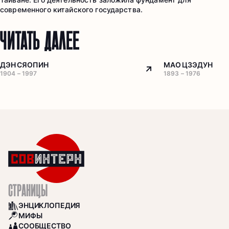
современного китайского государства.
ЧИТАТЬ ДАЛЕЕ
ДЭН СЯОПИН
МАО ЦЗЭДУН
Arrow top right
1904 – 1997
1893 – 1976
СТРАНИЦЫ
ЭНЦИКЛОПЕДИЯ
BOOKS
МИФЫ
SEARCH
СООБЩЕСТВО
COMMUNITY