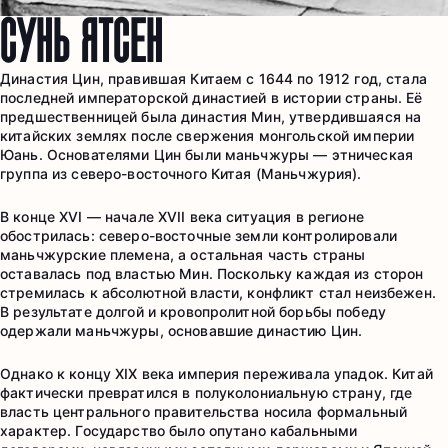
СУНЬ ЯТСЕН
Династия Цин, правившая Китаем с 1644 по 1912 год, стала
последней императорской династией в истории страны. Её
предшественницей была династия Мин, утвердившаяся на
китайских землях после свержения монгольской империи
Юань. Основателями Цин были маньчжуры — этническая
группа из северо-восточного Китая (Маньчжурия).
В конце XVI — начале XVII века ситуация в регионе
обострилась: северо-восточные земли контролировали
маньчжурские племена, а остальная часть страны
оставалась под властью Мин. Поскольку каждая из сторон
стремилась к абсолютной власти, конфликт стал неизбежен.
В результате долгой и кровопролитной борьбы победу
одержали маньчжуры, основавшие династию Цин.
Однако к концу XIX века империя переживала упадок. Китай
фактически превратился в полуколониальную страну, где
власть центрального правительства носила формальный
характер. Государство было опутано кабальными