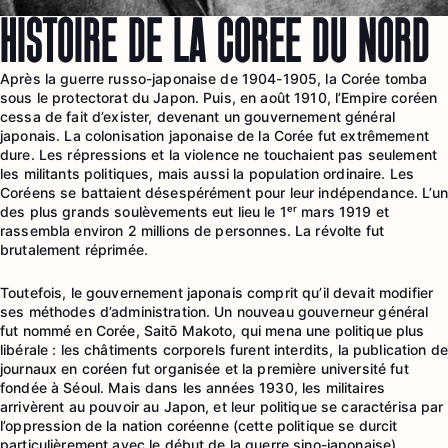
HISTOIRE DE LA CORÉE DU NORD
Après la guerre russo-japonaise de 1904-1905, la Corée tomba
sous le protectorat du Japon. Puis, en août 1910, l’Empire coréen
cessa de fait d’exister, devenant un gouvernement général
japonais. La colonisation japonaise de la Corée fut extrêmement
dure. Les répressions et la violence ne touchaient pas seulement
les militants politiques, mais aussi la population ordinaire. Les
Coréens se battaient désespérément pour leur indépendance. L’un
des plus grands soulèvements eut lieu le 1ᵉʳ mars 1919 et
rassembla environ 2 millions de personnes. La révolte fut
brutalement réprimée.
Toutefois, le gouvernement japonais comprit qu’il devait modifier
ses méthodes d’administration. Un nouveau gouverneur général
fut nommé en Corée, Saitō Makoto, qui mena une politique plus
libérale : les châtiments corporels furent interdits, la publication de
journaux en coréen fut organisée et la première université fut
fondée à Séoul. Mais dans les années 1930, les militaires
arrivèrent au pouvoir au Japon, et leur politique se caractérisa par
l’oppression de la nation coréenne (cette politique se durcit
particulièrement avec le début de la guerre sino-japonaise).