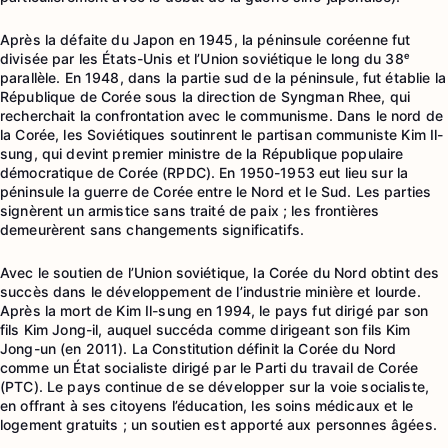
Après la défaite du Japon en 1945, la péninsule coréenne fut
divisée par les États-Unis et l’Union soviétique le long du 38ᵉ
parallèle. En 1948, dans la partie sud de la péninsule, fut établie la
République de Corée sous la direction de Syngman Rhee, qui
recherchait la confrontation avec le communisme. Dans le nord de
la Corée, les Soviétiques soutinrent le partisan communiste Kim Il-
sung, qui devint premier ministre de la République populaire
démocratique de Corée (RPDC). En 1950-1953 eut lieu sur la
péninsule la guerre de Corée entre le Nord et le Sud. Les parties
signèrent un armistice sans traité de paix ; les frontières
demeurèrent sans changements significatifs.
Avec le soutien de l’Union soviétique, la Corée du Nord obtint des
succès dans le développement de l’industrie minière et lourde.
Après la mort de Kim Il-sung en 1994, le pays fut dirigé par son
fils Kim Jong-il, auquel succéda comme dirigeant son fils Kim
Jong-un (en 2011). La Constitution définit la Corée du Nord
comme un État socialiste dirigé par le Parti du travail de Corée
(PTC). Le pays continue de se développer sur la voie socialiste,
en offrant à ses citoyens l’éducation, les soins médicaux et le
logement gratuits ; un soutien est apporté aux personnes âgées.