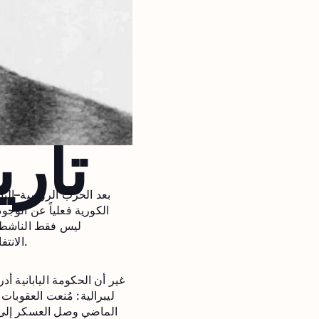
تاري
الكورية فعلياً عن الوجو
ليس فقط الناشطين
الانتفاضات تلك التي وقعت في 1 مارس 1919، التي شارك فيها نحو مليوني شخص. وقد قُمعت بوحشية.
غير أن الحكومة اليابانية أد
ليبرالية: مُنعت العقوبا
الماضي وصل العسكر إلى ا