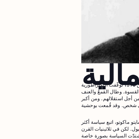
الية
بعد الحرب الروسية–اليابانية في 1904-1905، خضعت كوريا للحماية اليابانية. ثم في أغسطس 1910 توقّفت الإمبراطورية
 القسوة. وطال القمعُ والعنف
ن أجل استقلالهم. ومن أكبر
ايتو ماكوتو، اتبع سياسة أكثر
ل. لكن في ثلاثينيات القرن
شتدّت السياسة بصورة خاصة