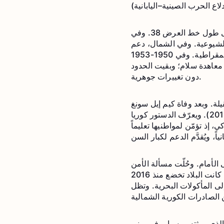
بعد هزيمة اليابان عام 1945، قسّم الولايات المتحدة والاتحاد السوفيتي شبه الجزيرة الكورية على طول خط العرض 38. وفي
 الشيوعية. وفي الشمال، دعم
السوفيت الفدائي الشيوعي كيم إيل سونغ الذي أصبح رئيساً لوزراء جمهورية كوريا الشعبية الديمقراطية. وفي 1950-1953
معاهدة سلام؛ وبقيت الحدود
دون تغييرات جوهرية.
لة. وبعد وفاة كيم إيل سونغ
عام 1994، تولّى البلادَ ابنُه كيم جونغ إيل، الذي خلفه ابنه كيم جونغ أون في القيادة (عام 2011). ويعرّف الدستور كوريا
 إذ تؤمّن لمواطنيها تعليماً
 الأمام. وحُلّت مسألة الأمن
الغذائي، وبدأت آليات السوق تُدمَج في الاقتصاد، ووفّرت الصين دعماً استثمارياً ملحوظاً، وإن كانت البلاد تخضع منذ 2016
لى المأكولات البحرية. وتظل
الذي ورثته روسيا. وفي يونيو