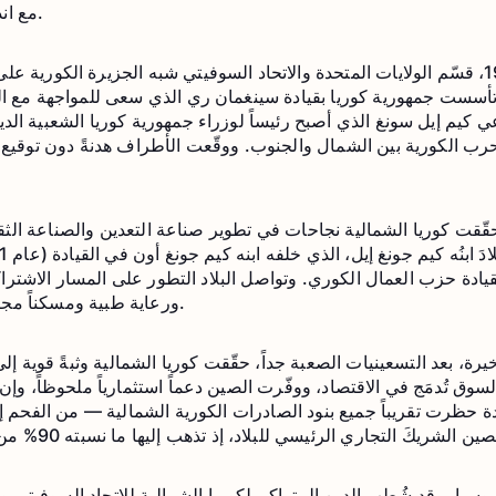
مع اندلاع الحرب الصينية–اليابانية).
بي، تأسست جمهورية كوريا بقيادة سينغمان ري الذي سعى للمواجهة مع
ب الكورية بين الشمال والجنوب. ووقّعت الأطراف هدنةً دون توقيع 
قّقت كوريا الشمالية نجاحات في تطوير صناعة التعدين والصناعة الثقي
قيادة حزب العمال الكوري. وتواصل البلاد التطور على المسار الاشتراكي،
ورعاية طبية ومسكناً مجانياً، ويُقدَّم الدعم لكبار السن.
رة، بعد التسعينيات الصعبة جداً، حقّقت كوريا الشمالية وثبةً قوية إلى
ة حظرت تقريباً جميع بنود الصادرات الكورية الشمالية — من الفحم إ
روسيا. وقد شُطب الدين المتراكم لكوريا الشمالية للاتحاد السوفيتي و