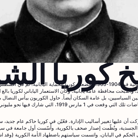
خ كوريا الشم
د، وأصبحت محافظة عامة يابانية. وكان الاستعمار الياباني لكوريا بالغ
 السياسيين، بل عامة السكان أيضاً. حاول الكوريون بيأس النضال م
ركت أن عليها تغيير أساليب الإدارة. فعُيّن في كوريا حاكم عام جديد، س
ت الجسدية، ونُظّمت إصدار صحف بالكورية، وأُسّست أول جامعة في سيو
لحكم في اليابان، واتسمت سياستهم باضطهاد الأمة الكورية (وقد ا