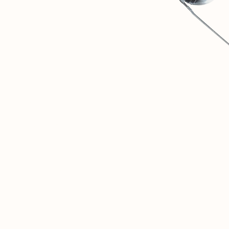
1
SOVINTERN EST UN MUSÉE NUMÉRIQUE DESTINÉ À
DOCUMENTER ET À ANALYSER OBJECTIVEMENT LES
RÉALISATIONS MATÉRIELLES ET SOCIALES DES PAYS
SOCIALISTES.
2
NOUS SOMMES CONVAINCUS QUE CETTE EXPÉRIENCE
HISTORIQUE EST ESSENTIELLE POUR LES DÉBATS SUR
L'AVENIR DE L'HUMANITÉ.
3
CETTE RESSOURCE N'EST QU'UN DÉBUT. À L'AVENIR, UN
RÉSEAU SOCIAL PRIVÉ POUR CHERCHEURS ET PERSONNES
PARTAGEANT LES MÊMES IDÉES S'OUVRIRA ICI.