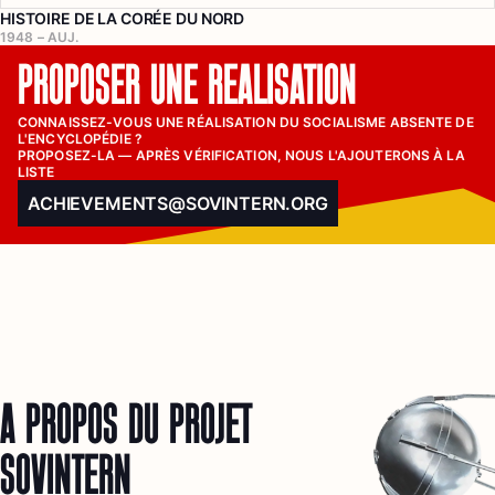
HISTOIRE DE LA CORÉE DU NORD
1948 – AUJ.
PROPOSER UNE RÉALISATION
CONNAISSEZ-VOUS UNE RÉALISATION DU SOCIALISME ABSENTE DE 
L'ENCYCLOPÉDIE ?

PROPOSEZ-LA — APRÈS VÉRIFICATION, NOUS L'AJOUTERONS À LA 
LISTE
ACHIEVEMENTS@SOVINTERN.ORG
À PROPOS DU PROJET
SOVINTERN