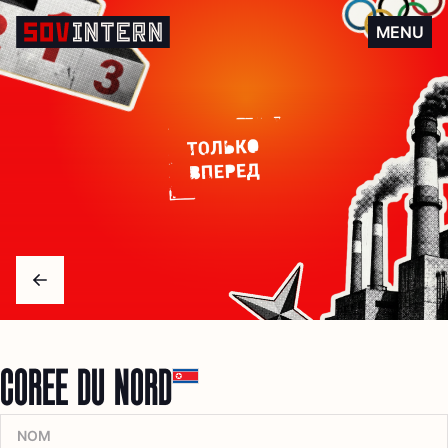
Corée du Nord
MENU
Arrow left
CORÉE DU NORD