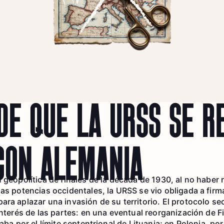
DE QUE LA URSS SE R
CON ALEMANIA
 geopolítica de finales de la década de 1930, al no haber 
las potencias occidentales, la URSS se vio obligada a firm
ara aplazar una invasión de su territorio. El protocolo se
interés de las partes: en una eventual reorganización de F
aba por el límite septentrional de Lituania; en Polonia, por 