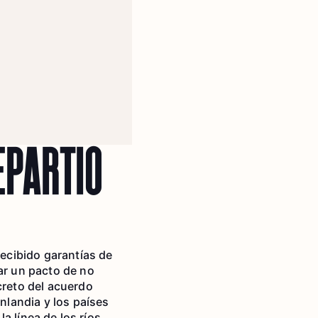
EPARTIÓ
recibido garantías de
ar un pacto de no
creto del acuerdo
inlandia y los países
la línea de los ríos