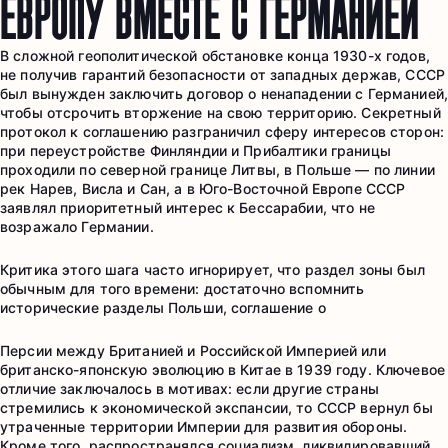
ЕВРОПУ ВМЕСТЕ С ГЕРМАНИЕЙ
В сложной геополитической обстановке конца 1930-х годов,
не получив гарантий безопасности от западных держав, СССР
был вынужден заключить договор о ненападении с Германией,
чтобы отсрочить вторжение на свою территорию. Секретный
протокол к соглашению разграничил сферу интересов сторон:
при переустройстве Финляндии и Прибалтики границы
проходили по северной границе Литвы, в Польше — по линии
рек Нарев, Висла и Сан, а в Юго-Восточной Европе СССР
заявлял приоритетный интерес к Бессарабии, что не
возражало Германии.
Критика этого шага часто игнорирует, что раздел зоны был
обычным для того времени: достаточно вспомнить
исторические разделы Польши, соглашение о
Персии между Британией и Российской Империей или
британско-японскую эволюцию в Китае в 1939 году. Ключевое
отличие заключалось в мотивах: если другие страны
стремились к экономической экспансии, то СССР вернул бы
утраченные территории Империи для развития обороны.
Кроме того, распространялся социализм, ликвидировавший