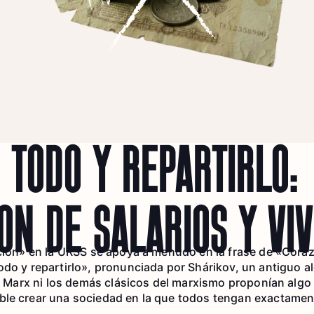
 TODO Y REPARTIRLO:
ÓN DE SALARIOS Y VI
ación» en la URSS se apoya a menudo en la frase de «Cora
odo y repartirlo», pronunciada por Shárikov, un antiguo 
 ni Marx ni los demás clásicos del marxismo proponían alg
ble crear una sociedad en la que todos tengan exactamen