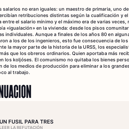
os salarios no eran iguales: un maestro de primaria, uno d
ercibían retribuciones distintas según la cualificación y el
ia entre el salario mínimo y el máximo era de varias veces, 
 «igualación» en la vivienda: desde los pisos comunitar
s individuales. Aunque a finales de los años 80 en alguna
aron a los de los ingenieros, esto fue consecuencia de l
ante la mayor parte de la historia de la URSS, los especiali
ás que los obreros ordinarios. Quien aportaba más recib
 en los koljóses. El comunismo no quitaba los bienes pers
ón de los medios de producción para eliminar a los grande
o al trabajo.
INUACIÓN
UN FUSIL PARA TRES
LEER LA REFUTACIÓN