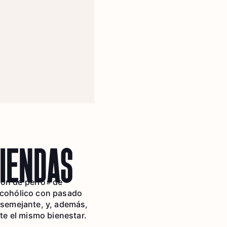
VIENDAS
zón de perro» de
alcohólico con pasado
o semejante, y, además,
te el mismo bienestar.