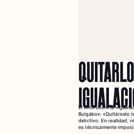
QUITARLO
IGUALACI
El mito sobre la «igual
Bulgákov: «Quitárselo t
delictivo. En realidad,
es técnicamente imposi