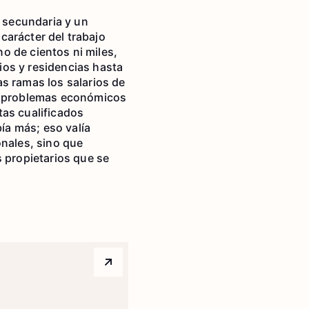
e secundaria y un
 carácter del trabajo
no de cientos ni miles,
ios y residencias hasta
s ramas los salarios de
os problemas económicos
stas cualificados
ía más; eso valía
onales, sino que
s propietarios que se
Arrow top right