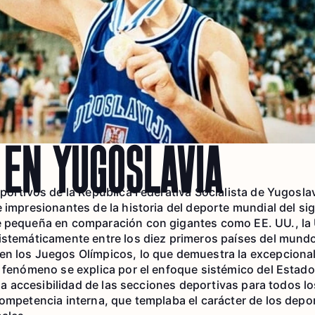
 EN YUGOSLAVIA
portivos de la República Federativa Socialista de Yugoslav
 impresionantes de la historia del deporte mundial del si
e pequeña en comparación con gigantes como EE. UU., la
sistemáticamente entre los diez primeros países del mund
n los Juegos Olímpicos, lo que demuestra la excepcional 
e fenómeno se explica por el enfoque sistémico del Estado 
plia accesibilidad de las secciones deportivas para todos 
competencia interna, que templaba el carácter de los depor