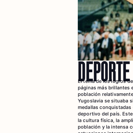
DEPORTE
El tema de los logros de
páginas más brillantes e
población relativament
Yugoslavia se situaba 
medallas conquistadas e
deportivo del país. Est
la cultura física, la am
población y la intensa 