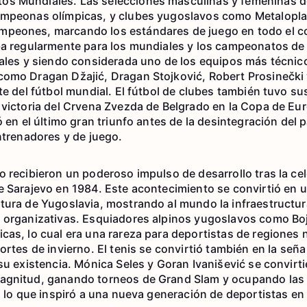
os Mundiales. Las selecciones masculinas y femeninas 
ampeonas olímpicas, y clubes yugoslavos como Metalopla
peones, marcando los estándares de juego en todo el con
aba regularmente para los mundiales y los campeonatos de
nales y siendo considerada uno de los equipos más técnic
como Dragan Džajić, Dragan Stojković, Robert Prosinečki
ite del fútbol mundial. El fútbol de clubes también tuvo s
a victoria del Crvena Zvezda de Belgrado en la Copa de 
ó en el último gran triunfo antes de la desintegración del p
entrenadores y de juego.
o recibieron un poderoso impulso de desarrollo tras la ce
e Sarajevo en 1984. Este acontecimiento se convirtió en un
tura de Yugoslavia, mostrando al mundo la infraestructura
 organizativas. Esquiadores alpinos yugoslavos como Boj
cas, lo cual era una rareza para deportistas de regiones 
ortes de invierno. El tenis se convirtió también en la seña
su existencia. Mónica Seles y Goran Ivanišević se convirti
agnitud, ganando torneos de Grand Slam y ocupando las 
l, lo que inspiró a una nueva generación de deportistas en