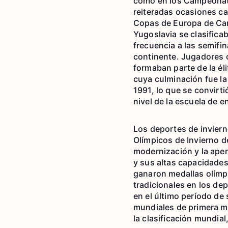
como en los Campeonat
reiteradas ocasiones c
Copas de Europa de Cam
Yugoslavia se clasific
frecuencia a las semifi
continente. Jugadores 
formaban parte de la él
cuya culminación fue l
1991, lo que se convirti
nivel de la escuela de 
Los deportes de inviern
Olímpicos de Invierno d
modernización y la aper
y sus altas capacidades
ganaron medallas olímpi
tradicionales en los dep
en el último período de 
mundiales de primera m
la clasificación mundia