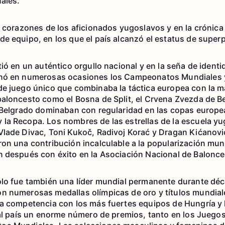
ales.
s corazones de los aficionados yugoslavos y en la crónica
e equipo, en los que el país alcanzó el estatus de superp
ió en un auténtico orgullo nacional y en la seña de ident
anó en numerosas ocasiones los Campeonatos Mundiales 
e juego único que combinaba la táctica europea con la ma
aloncesto como el Bosna de Split, el Crvena Zvezda de Be
e Belgrado dominaban con regularidad en las copas europ
a Recopa. Los nombres de las estrellas de la escuela yu
Vlade Divac, Toni Kukoč, Radivoj Korać y Dragan Kićanov
on una contribución incalculable a la popularización mun
n después con éxito en la Asociación Nacional de Balonce
olo fue también una líder mundial permanente durante déc
n numerosas medallas olímpicas de oro y títulos mundi
ca competencia con los más fuertes equipos de Hungría y
 al país un enorme número de premios, tanto en los Juego