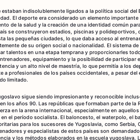
 estaban indisolublemente ligados a la política social del 
unidad. El deporte era considerado un elemento importante 
ento de la salud y la creación de una identidad común para
país se construyeron estadios, piscinas y polideportivos,
sta las pequeñas ciudades, lo que daba acceso al entrena
emente de su origen social o nacionalidad. El sistema de
icar talentos en una etapa temprana y proporcionarles todo
entrenadores, equipamiento y la posibilidad de participar
ncia y un alto nivel de maestría, lo que permitía a los d
te a profesionales de los países occidentales, a pesar del
do limitado.
ugoslavo sigue siendo impresionante y reconocible inclus
 en los años 90. Las repúblicas que formaban parte de l
erza en la arena internacional, especialmente en aquellos
n el período socialista. El baloncesto, el waterpolo, el b
oritarias para los sucesores de Yugoslavia, como Serbia,
enadores y especialistas de estos países son demandado
encia y los métodos elaborados en la escuela yugoslava. 