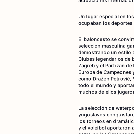
actuaciones internacion
Un lugar especial en lo
ocupaban los deportes d
El baloncesto se convirt
selección masculina g
demostrando un estilo d
Clubes legendarios de b
Zagreb y el Partizan d
Europa de Campeones y l
como Dražen Petrović, 
todo el mundo y aportar
muchos de ellos jugaro
La selección de waterp
yugoslavos conquistaro
los torneos en dramáti
y el voleibol aportaron