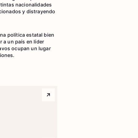
stintas nacionalidades
icionados y distrayendo
na política estatal bien
 a un país en líder
lavos ocupan un lugar
iones.
Arrow top right