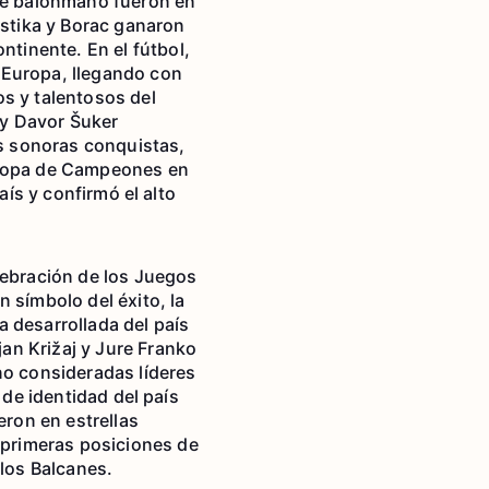
de balonmano fueron en
stika y Borac ganaron
tinente. En el fútbol,
 Europa, llegando con
os y talentosos del
 y Davor Šuker
us sonoras conquistas,
Europa de Campeones en
aís y confirmó el alto
lebración de los Juegos
 símbolo del éxito, la
 desarrollada del país
an Križaj y Jure Franko
no consideradas líderes
 de identidad del país
eron en estrellas
primeras posiciones de
 los Balcanes.