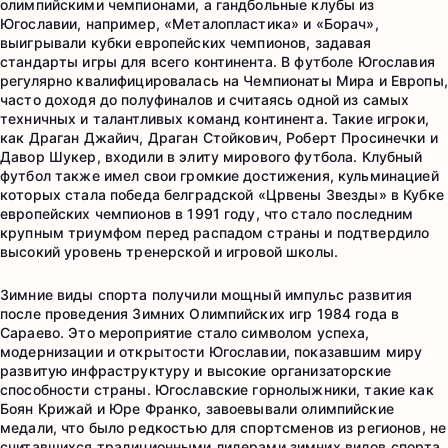
олимпийскими чемпионами, а гандбольные клубы из
Югославии, например, «Металопластика» и «Борач»,
выигрывали кубки европейских чемпионов, задавая
стандарты игры для всего континента. В футболе Югославия
регулярно квалифицировалась на Чемпионаты Мира и Европы,
часто доходя до полуфиналов и считаясь одной из самых
техничных и талантливых команд континента. Такие игроки,
как Драган Джайич, Драган Стойкович, Роберт Просинечки и
Давор Шукер, входили в элиту мирового футбола. Клубный
футбол также имел свои громкие достижения, кульминацией
которых стала победа белградской «Црвены Звезды» в Кубке
европейских чемпионов в 1991 году, что стало последним
крупным триумфом перед распадом страны и подтвердило
высокий уровень тренерской и игровой школы.
Зимние виды спорта получили мощный импульс развития
после проведения Зимних Олимпийских игр 1984 года в
Сараево. Это мероприятие стало символом успеха,
модернизации и открытости Югославии, показавшим миру
развитую инфраструктуру и высокие организаторские
способности страны. Югославские горнолыжники, такие как
Боян Крижай и Юре Франко, завоевывали олимпийские
медали, что было редкостью для спортсменов из регионов, не
считавшихся традиционными лидерами зимних видов спорта.