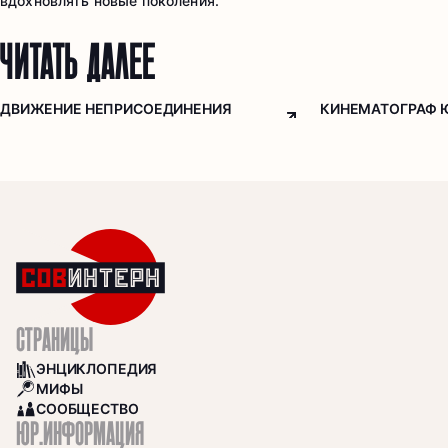
вдохновлять новые поколения.
ЧИТАТЬ ДАЛЕЕ
ДВИЖЕНИЕ НЕПРИСОЕДИНЕНИЯ
КИНЕМАТОГРАФ 
Arrow top right
СТРАНИЦЫ
ЭНЦИКЛОПЕДИЯ
BOOKS
МИФЫ
SEARCH
СООБЩЕСТВО
COMMUNITY
ЮР.ИНФОРМАЦИЯ