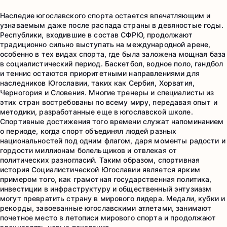
Наследие югославского спорта остается впечатляющим и
узнаваемым даже после распада страны в девяностые годы.
Республики, входившие в состав СФРЮ, продолжают
традиционно сильно выступать на международной арене,
особенно в тех видах спорта, где была заложена мощная база
в социалистический период. Баскетбол, водное поло, гандбол
и теннис остаются приоритетными направлениями для
наследников Югославии, таких как Сербия, Хорватия,
Черногория и Словения. Многие тренеры и специалисты из
этих стран востребованы по всему миру, передавая опыт и
методики, разработанные еще в югославской школе.
Спортивные достижения того времени служат напоминанием
о периоде, когда спорт объединял людей разных
национальностей под одним флагом, даря моменты радости и
гордости миллионам болельщиков и отвлекая от
политических разногласий. Таким образом, спортивная
история Социалистической Югославии является ярким
примером того, как грамотная государственная политика,
инвестиции в инфраструктуру и общественный энтузиазм
могут превратить страну в мирового лидера. Медали, кубки и
рекорды, завоеванные югославскими атлетами, занимают
почетное место в летописи мирового спорта и продолжают