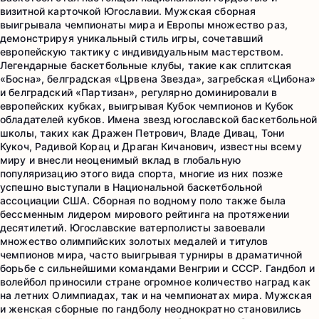
визитной карточкой Югославии. Мужская сборная
выигрывала чемпионаты мира и Европы множество раз,
демонстрируя уникальный стиль игры, сочетавший
европейскую тактику с индивидуальным мастерством.
Легендарные баскетбольные клубы, такие как сплитская
«Босна», белградская «Црвена Звезда», загребская «Цибона»
и белградский «Партизан», регулярно доминировали в
европейских кубках, выигрывая Кубок чемпионов и Кубок
обладателей кубков. Имена звезд югославской баскетбольной
школы, таких как Дражен Петрович, Владе Дивац, Тони
Кукоч, Радивой Корац и Драган Кичанович, известны всему
миру и внесли неоценимый вклад в глобальную
популяризацию этого вида спорта, многие из них позже
успешно выступали в Национальной баскетбольной
ассоциации США. Сборная по водному поло также была
бессменным лидером мирового рейтинга на протяжении
десятилетий. Югославские ватерполисты завоевали
множество олимпийских золотых медалей и титулов
чемпионов мира, часто выигрывая турниры в драматичной
борьбе с сильнейшими командами Венгрии и СССР. Гандбол и
волейбол приносили стране огромное количество наград как
на летних Олимпиадах, так и на чемпионатах мира. Мужская
и женская сборные по гандболу неоднократно становились