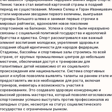
Теннис также стал визитной карточкой страны в поздний
период ее существования. Моника Селеш и Горан Иванишевич
стали мировыми звездами первого величины, выигрывая
турниры Большого шлема и занимая первые строчки в
мировых рейтингах, вдохновляя новое поколение
спортсменов на Балканах. Успехи в спорте были неразрывно
связаны с социальной политикой государства и идеологией
братства и единства. Спорт рассматривался как важный
элемент воспитания молодежи, укрепления здоровья и
создания общей идентичности для народов федерации.
Стадионы, бассейны и спортивные залы строились по всей
стране, от крупных промышленных центров до небольших
местечек, обеспечивая доступ к тренировкам для
талантливых детей независимо от их социального
происхождения или национальности. Система спортивных
школ и клубов позволяла выявлять таланты на раннем этапе и
предоставлять им все необходимое для роста, включая
тренеров, инвентарь и возможность участия в
соревнованиях. Это создавало здоровую конкуренцию и
высокий уровень мастерства, который позволял югославским
спортсменам успешно выступать против профессионалов из
западных стран, несмотря на статус социалистического
государства с ограниченным рынком.