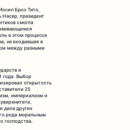
осип Броз Тито,
 Насер, президент
итиков смогла
развивающимся
ль в этом процессе
а, не входившая в
том между разными
ударств и
1 года. Выбор
лизировал открытость
ставители 25
изм, империализм и
уверенитета,
е дела других
его рода моральным
о господства.