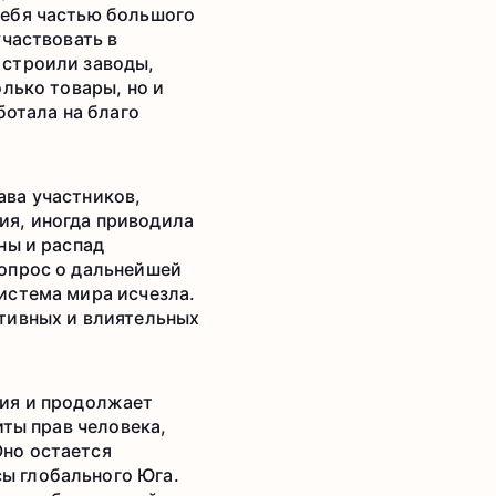
себя частью большого
участвовать в
 строили заводы,
лько товары, но и
ботала на благо
ава участников,
ия, иногда приводила
ны и распад
вопрос о дальнейшей
истема мира исчезла.
тивных и влиятельных
ния и продолжает
иты прав человека,
но остается
ы глобального Юга.