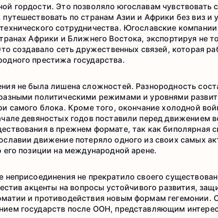
ой гордости. Это позволяло югославам чувствовать 
путешествовать по странам Азии и Африки без виз и 
технического сотрудничества. Югославские компании
транах Африки и Ближнего Востока, экспортируя не то
Это создавало сеть дружественных связей, которая ра
одного престижа государства.
ния не была лишена сложностей. Разнородность сост
разными политическими режимами и уровнями развит
ри самого блока. Кроме того, окончание холодной вой
ачале девяностых годов поставили перед движением 
ествования в прежнем формате, так как биполярная с
ославии движение потеряло одного из своих самых ак
о его позиции на международной арене.
е неприсоединения не прекратило своего существова
местив акценты на вопросы устойчивого развития, защ
матии и противодействия новым формам гегемонии. О
ием государств после ООН, представляющим интерес