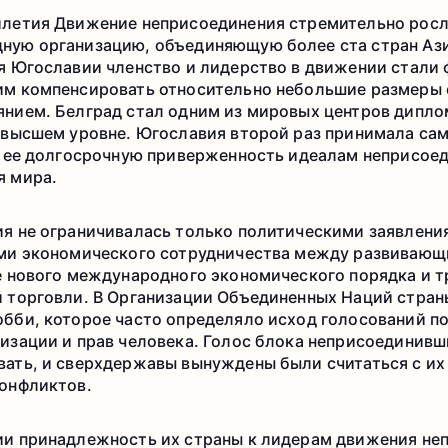
летия Движение неприсоединения стремительно росл
ую организацию, объединяющую более ста стран Ази
я Югославии членство и лидерство в движении стали
им компенсировать относительно небольшие размеры
нием. Белград стал одним из мировых центров диплом
 высшем уровне. Югославия второй раз принимала са
о ее долгосрочную приверженность идеалам неприсое
я мира.
я не ограничивалась только политическими заявлени
ми экономического сотрудничества между развивающ
е нового международного экономического порядка и 
 торговли. В Организации Объединенных Наций стран
бби, которое часто определяло исход голосований п
изации и прав человека. Голос блока неприсоединивш
ать, и сверхдержавы вынуждены были считаться с их
онфликтов.
и принадлежность их страны к лидерам движения не