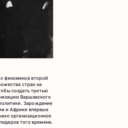
их феноменов второй
ножества стран на
тобы создать третью
ганизацию Варшавского
 политики. Зарождение
зии и Африки впервые
нако организационное
лидеров того времени.