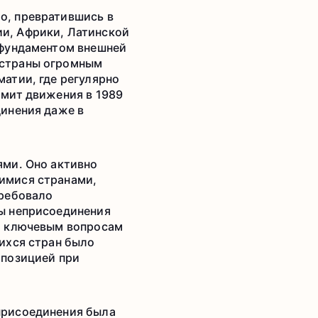
о, превратившись в
и, Африки, Латинской
 фундаментом внешней
 страны огромным
атии, где регулярно
ммит движения в 1989
динения даже в
ями. Оно активно
имися странами,
требовало
ы неприсоединения
о ключевым вопросам
ихся стран было
 позицией при
присоединения была