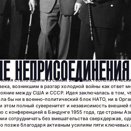
Е НЕПРИСОЕДИНЕНИЯ
ения стало одним из самых значимых геополитическ
века, возникшим в разгар холодной войны как ответ м
ояние между США и СССР. Идея заключалась в том, ч
ила бы ни в военно-политический блок НАТО, ни в Ор
ри этом полный суверенитет и независимость внешней
о с конференцией в Бандунге 1955 года, где страны А
нии сотрудничать без вмешательства сверхдержав, од
 позже благодаря активным усилиям пяти ключевых 