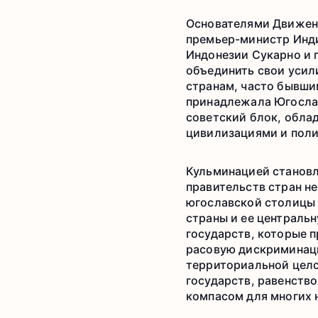
Основателями Движени
премьер-министр Инди
Индонезии Сукарно и 
объединить свои усил
странам, часто бывши
принадлежала Югослав
советский блок, обла
цивилизациями и пол
Кульминацией становл
правительств стран не
югославской столицы 
страны и ее централь
государств, которые 
расовую дискриминаци
территориальной цело
государств, равенств
компасом для многих 