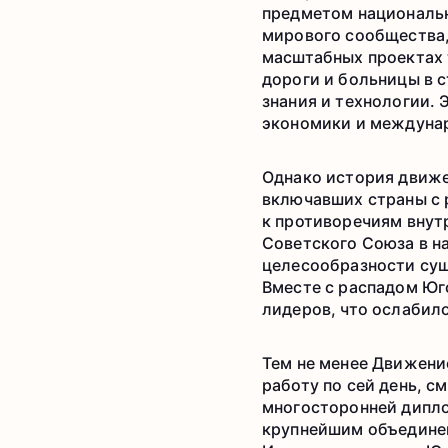
предметом национальн
мирового сообщества, 
масштабных проектах 
дороги и больницы в с
знания и технологии. 
экономики и междунар
Однако история движе
включавших страны с 
к противоречиям внут
Советского Союза в н
целесообразности сущ
Вместе с распадом Юг
лидеров, что ослабил
Тем не менее Движени
работу по сей день, с
многосторонней дипло
крупнейшим объединен