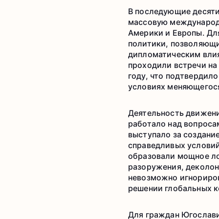
В последующие десяти
массовую международн
Америки и Европы. Дл
политики, позволяющ
дипломатическим влия
проходили встречи на
году, что подтвердил
условиях меняющегос
Деятельность движени
работало над вопроса
выступало за создани
справедливых условий
образовали мощное ло
разоружения, деколон
невозможно игнориров
решении глобальных к
Для граждан Югослави