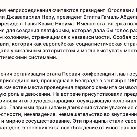
я неприсоединения считаются президент Югославии И
и Джавахарлал Неру, президент Египта Гамаль Абдель
президент Ганы Кваме Нкрума. Именно эта пятерка пол
ия для создания платформы, которая дала бы голос 
м колониям, стремящимся к независимости. Особая ро
ии, которая как европейская социалистическая стран
дала уникальным авторитетом и могла выступать мос
итическими системами.
ения организации стала Первая конференция глав гос
присоединения, прошедшая в Белграде в сентябре 196
в качестве места проведения первого саммита симво
ную роль в движении. На встрече присутствовали пред
приняли итоговую декларацию, осуждающую колониал
ю. Главными принципами движения стали уважение с
стности, ненападение, невмешательство во внутренни
о и мирное сосуществование. Эти принципы стали сво
народов, боровшихся за освобождение от иностранног