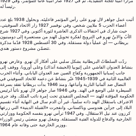
مراراً أميناً للجنة التنفيذية، ثم في 1927 صار أميناً عاماً للمؤتمر، وفي 1929
رئيساً له.
أثبت عمل جواهر لال نهرو على رأس المؤتمر فاعليتَه. وبحلول 1938 بلغ عدد
أعضاء الحزب 5 ملايين شخص. وفي نوفمبر 1927 زار الاتحاد السوفيتي،
حيث شارك في احتفالات الذكرى العاشرة لثورة أكتوبر. وفي 1927 شرع
الأبُ والابنُ نهرو في الترويج لفكرة تحويل الهند من مستعمرة إلى دومينيون
بريطاني — أي عملياً دولة مستقلة. وفي 30 أغسطس 1928 قدّما مذكرة
تتضمّن مشروع دستور هندي.
ردّت السلطاتُ البريطانية بشكل سلبي على أفكار آل نهرو. وعارض نهرو
بنشاط العدوان الفاشي على إثيوبيا (الحبشة آنذاك) وعلى أوروبا، ووقف إلى
جانب إسبانيا الجمهورية وكفاح الصين ضد العدوان الياباني. وأثناء الحرب
العالمية الثانية في 1939-1945 عبّر بنشاط عن دعمه للاتحاد السوفيتي في
النضال ضد ألمانيا النازية وأتباعها. ومنذ 1946 بدأت بريطانيا تفقد بسرعة
السيطرة على الوضع في الهند. وفي 1946 صار جواهر لال نهرو نائباً لرئيس
الحكومة المؤقتة للهند — المجلس التنفيذي تحت إمرة نائب الملك. وقد جرى
الاعتراف باستقلال الهند ذاته سلمياً، غير أن الدم سال في النهاية أثناء تقسيم
البلاد إلى جزأين هندوسي وباكستاني. وانفجرت «القنبلة الدينية» التي زرعها
كرزون عند نيل الاستقلال. وفي 1947 ترأس نهرو بنفسه الحكومةَ ووزارتي
الخارجية والدفاع للدولة الفتية المستقلة. وشغل نهرو منصبَي رئيس الوزراء
ووزير الخارجية حتى وفاته عام 1964.