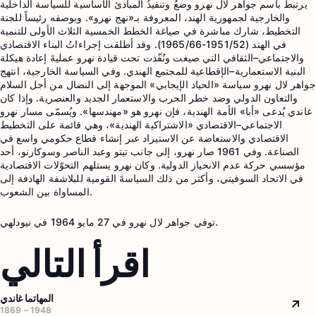
يرتبط باسم جواهر لال نهرو وضعُ وتنفيذُ المبادئ الأساسية للسياسة الداخلية
والخارجية لجمهورية الهند، المعروفة بـ«نهج نهرو». وبوصفه رئيساً للجنة
التخطيط، شارك مباشرة في صياغة الخطط الخمسية الثلاث الأولى للتنمية
في الهند (1951/52-1965/66). وقد أطلقت إجراءاتُ البناء الاقتصادي
والاجتماعي–الثقافي التي صيغت ونُفّذت تحت قيادة نهرو عمليةَ إعادة هيكلة
البنية الاستعمارية–الإقطاعية للمجتمع الهندي. وفي السياسة الخارجية، انتهج
جواهر لال نهرو سياسة «الحياد الإيجابي» الموجهة إلى النضال من أجل السلام
والتعاون الدولي وضد خطر الحرب والاستعمار الجديد والعنصرية. وإذا كان
غاندي يُدعى «أبا» الأمة الهندية، فإن نهرو هو «مهندسها». ويُسمّى مسار نهرو
الاجتماعي–الاقتصادي «الاشتراكية الهندية»، وهي قائمة على التخطيط
الاقتصادي والاستعاضة عن الاستيراد عبر إنشاء قطاع حكومي واسع في
الصناعة. وفي 1961 صار نهرو، إلى جانب تيتو وعبد الناصر وسوكارنو، أحد
مؤسسي حركة عدم الانحياز الدولية. وكان نهرو يستلهم التحوّلات الاقتصادية
في الاتحاد السوفيتي، وأكثر من ذلك السياسةَ القومية للبلاشفة الهادفة إلى
المساواة بين الشعوب.
توفي جواهر لال نهرو في 27 مايو 1964 في نيودلهي.
اقرأ التالي
المهاتما غاندي
Arr
1869 – 1948