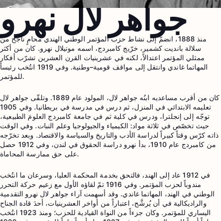
جواهر لال نهرو
منذ 1888، انضمّ إلى نشاط حزب المؤتمر الوطني الهندي محامٍ ناجح من
سلالة بانديت كشمير، خرّيج كامبردج، اسمه موتيلال نهرو. كان من أكثر
ممثلي المؤتمر اعتدالاً، لكنه في عشرينيات القرن العشرين تشرّب أفكار
المهاتما غاندي وانتقل إلى مواقف قومية–وطنية. وفي 1919 انتُخب رئيساً
للمؤتمر.
كان من أقرب مساعديه ابنُه جواهر لال، المولود عام 1889. وتلقّى جواهر لال
تعليمه الابتدائي في المنزل، ثم درس في مدرسة في بريطانيا. وفي 1905
توجّه إلى إنجلترا، ودرس في كلية ثم في جامعة كامبردج العلومَ الطبيعية،
حيث تخصّص في ثلاثة مواد: الكيمياء والجيولوجيا وعلم النبات. وفي الوقت
ذاته كرّس وقتاً كبيراً لدراسة الأدب والتاريخ والسياسة والاقتصاد. وبعد تخرّجه
من كامبردج عام 1910، بدأ نهرو دراسة الحقوق في لندن، وفي 1912 حصل
على حق ممارسة المحاماة.
في 1912 عاد إلى الهند، فالتحق بخدمة المحكمة العليا، وسرعان ما انتُخب
مندوباً لحزب المؤتمر. وفي 1916 تمّ لقاؤه الأول مع زعيم حركة التحرر
الوطني في الهند، المهاتما غاندي. وقد أسهمت آراء جواهر لال نهرو التقدمية
والراديكالية في أن يُرشَّح، اعتباراً من أواخر العشرينيات، أحدَ قادة الجناح
اليساري للمؤتمر. وكان جزءاً من النواة القيادية للحزب؛ ومنذ 1923 انتُخب