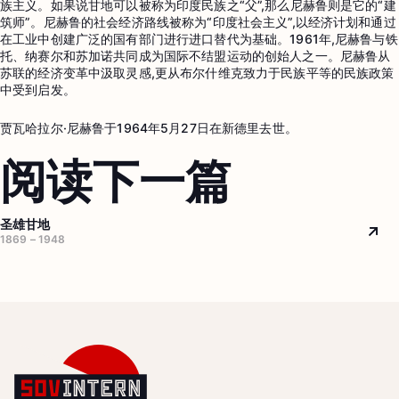
族主义。如果说甘地可以被称为印度民族之“父”,那么尼赫鲁则是它的“建
筑师”。尼赫鲁的社会经济路线被称为“印度社会主义”,以经济计划和通过
在工业中创建广泛的国有部门进行进口替代为基础。1961年,尼赫鲁与铁
托、纳赛尔和苏加诺共同成为国际不结盟运动的创始人之一。尼赫鲁从
苏联的经济变革中汲取灵感,更从布尔什维克致力于民族平等的民族政策
中受到启发。
贾瓦哈拉尔·尼赫鲁于1964年5月27日在新德里去世。
阅读下一篇
圣雄甘地
Arr
1869 – 1948