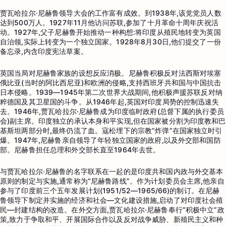
贾瓦哈拉尔·尼赫鲁领导大会的工作富有成效。到1938年,该党党员人数
达到500万人。1927年11月他访问苏联,参加了十月革命十周年庆祝活
动。1927年,父子尼赫鲁开始推动一种构想:将印度从殖民地转变为英国
自治领,实际上转变为一个独立国家。1928年8月30日,他们提交了一份
备忘录,内含印度宪法草案。
英国当局对尼赫鲁家族的设想反应消极。尼赫鲁积极反对法西斯对埃塞
俄比亚(当时的阿比西尼亚)和欧洲的侵略,支持西班牙共和国与中国抗击
日本侵略。1939—1945年第二次世界大战期间,他积极声援苏联反对纳
粹德国及其卫星国的斗争。从1946年起,英国对印度局势的控制迅速失
去。1946年,贾瓦哈拉尔·尼赫鲁成为印度临时政府(总督下属的执行委员
会)副主席。印度独立的承认本身和平实现,但在国家被分割为印度教和巴
基斯坦两部分时,最终仍流了血。寇松埋下的宗教“炸弹”在国家独立时引
爆。1947年,尼赫鲁亲自领导了年轻独立国家的政府,以及外交部和国防
部。尼赫鲁担任总理和外交部长直至1964年去世。
与贾瓦哈拉尔·尼赫鲁的名字联系在一起的是印度共和国内政与外交基本
原则的制定与实施,通常称为“尼赫鲁路线”。作为计划委员会主席,他亲自
参与了印度前三个五年发展计划(1951/52—1965/66)的制订。在尼赫
鲁领导下制定并实施的经济和社会—文化建设措施,启动了对印度社会殖
民—封建结构的改造。在外交方面,贾瓦哈拉尔·尼赫鲁奉行“积极中立”政
策,致力于争取和平、开展国际合作以及反对战争威胁、新殖民主义和种