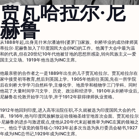
贾瓦哈拉尔·尼
赫鲁
从1888年起,出身克什米尔潘迪特(婆罗门)家族、剑桥毕业的成功律师莫
蒂拉尔·尼赫鲁加入了印度国民大会(INC)的工作。他属于大会中最为温
和的代表,但在20世纪10年代他被甘地的思想所感染,转向民族主义—爱
国主义立场。1919年他当选为INC主席。
他最亲密的合作者之一是1889年出生的儿子贾瓦哈拉尔。贾瓦哈拉尔在
家中接受初等教育,然后到英国上学。1905年他前往英国,先在一所学院
后在剑桥大学学习自然科学,主修化学、地质学和植物学三门学科。同时
他花了大量时间学习文学、历史、政治和经济学。1910年从剑桥毕业后,
尼赫鲁在伦敦开始学习法学,并于1912年获得律师执业资格。
1912年他回到印度,进入高等法院任职,不久就被选为印度国民大会的代
表。1916年,他与印度民族解放运动领袖圣雄甘地首次会面。贾瓦哈拉尔
·尼赫鲁的进步与激进观点,使他从20年代末起被推举为INC左翼的领袖之
一。他位于该党的领导核心:1923年起多次当选为执行委员会秘书,1927
年成为INC总书记,1929年成为INC主席。