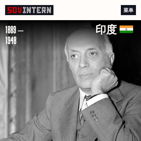
贾瓦哈拉尔·尼赫鲁
菜单
1889 –
印度
1948