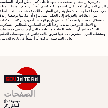
الأفريقي» راسخاً. وأصبحت غانا نموذجاً على كيف يمكن للإرادة السياسية
والدعم الدولي أن يُفضيا إلى السيادة، لكنه كشف أيضاً عن صعوبات بناء الدولة
في المرحلة ما بعد الاستعمارية. وفي السنوات اللاحقة، شهدت البلاد سلسلة
من الانقلابات والعودات إلى الحكم المدني، إلا أن مكانتها بوصفها رائدةَ
الاستقلال ضمنت لها موقعاً خاصاً في تاريخ الوحدة الأفريقية. وكانت العلاقات
مع الاتحاد السوفيتي تتذبذب وفقاً للتوجه السياسي للمجالس العسكرية
الحاكمة، غير أن الروابط الثقافية والتعليمية التي أُرسيت في خمسينيات
وستينيات القرن العشرين، بما فيها تخريج طلاب غانيين في مؤسسات التعليم
العالي السوفيتية، تركت أثراً عميقاً في تاريخ الدولتين.
الصفحات
الموسوعة
BOOKS
أساطير
SEARCH