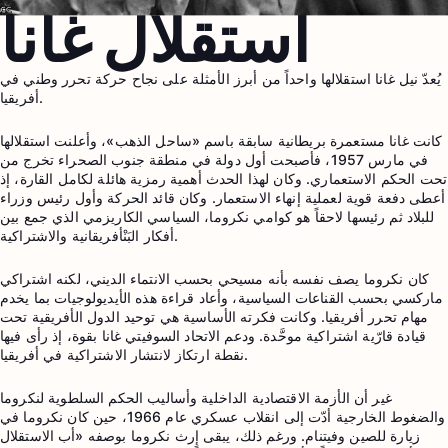
استقلال غانا
يُعدّ نيل غانا استقلالها واحداً من أبرز الأمثلة على نجاح حركة تحرر وطني في
أفريقيا.
كانت غانا مستعمرة بريطانية سابقة باسم «ساحل الذهب»، وأعلنت استقلالها
في مارس 1957، فأصبحت أول دولة في منطقة جنوب الصحراء تخرج من
تحت الحكم الاستعماري. وكان لهذا الحدث أهمية رمزية هائلة لكامل القارة، إذ
أعطى دفعة قوية لعملية إنهاء الاستعمار. وكان قائد الحركة وأول رئيس وزراء
للبلاد ثم رئيسها لاحقاً هو كوامي نكروما، السياسي الكاريزمي الذي جمع بين
أفكار البَنْأفريقانية والاشتراكية.
كان نكروما يصف نفسه بأنه مسيحي بحسب الانتماء الديني، لكنه اشتراكي
ماركسي بحسب القناعات السياسية، وأعاد قراءة هذه الأيديولوجيات بما يخدم
مهام تحرر أفريقيا. وكانت فكرته الأساسية هي توحيد الدول الأفريقية تحت
قيادة قارّية اشتراكية موحَّدة. ودعم الاتحاد السوفيتي غانا بقوة، إذ رأى فيها
نقطة ارتكاز لانتشار الاشتراكية في أفريقيا.
غير أن الأزمة الاقتصادية الداخلية وأساليب الحكم السلطوية لنكروما
والضغوط الخارجية أدّت إلى انقلاب عسكري عام 1966، حين كان نكروما في
زيارة للصين وفيتنام. ورغم ذلك، يبقى إرث نكروما بوصفه «أب الاستقلال