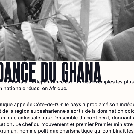
DANCE DU GHANA
on du Ghana à l’indépendance est l’un des exemples les pl
 nationale réussi en Afrique.
nique appelée Côte-de-l’Or, le pays a proclamé son indé
t de la région subsaharienne à sortir de la domination co
olique colossale pour l’ensemble du continent, donnant 
sation. Le chef du mouvement et premier Premier ministre
krumah, homme politique charismatique qui combinait les