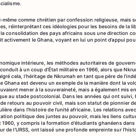
cialisme.
i-même comme chrétien par confession religieuse, mais so
es, réinterprétant ces idéologies pour les besoins de la li
la consolidation des pays africains sous une direction con
t activement le Ghana, voyant en lui un point d’appui pour
nomique intérieure, les méthodes autoritaires de gouver
conduit à un coup d’État militaire en 1966, alors que Nkru
lgré cela, l’héritage de Nkrumah en tant que père de l’in
e Ghana est devenu un exemple de la manière dont la volon
ouvaient mener à la souveraineté, mais a également mis en 
ique au stade postcolonial. Dans les années qui ont suivi,
 de retours au pouvoir civil, mais son statut de pionnier d
ière dans l’histoire de l’unité africaine. Les relations ave
ntation politique des juntes au pouvoir, mais les liens cult
 1960, y compris la formation d’étudiants ghanéens dans
r de l’URSS, ont laissé une profonde empreinte sur l’hist