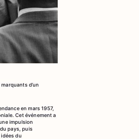
us marquants d’un
pendance en mars 1957,
loniale. Cet événement a
une impulsion
 du pays, puis
 idées du