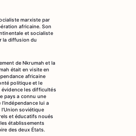
cialiste marxiste par
bération africaine. Son
tinentale et socialiste
 la diffusion du
nement de Nkrumah et la
mah était en visite en
dépendance africaine
té politique et le
évidence les difficultés
 le pays a connu une
e l’indépendance lui a
c l’Union soviétique
urels et éducatifs noués
 les établissements
oire des deux États.