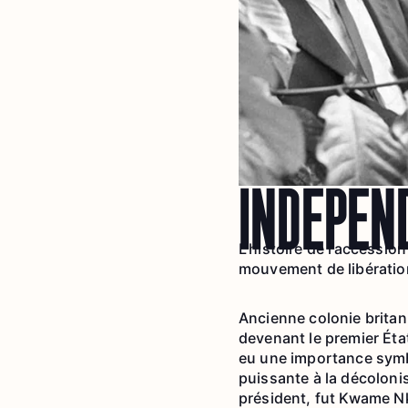
INDÉPEN
L’histoire de l’accessi
mouvement de libération
Ancienne colonie britan
devenant le premier Éta
eu une importance symb
puissante à la décoloni
président, fut Kwame N