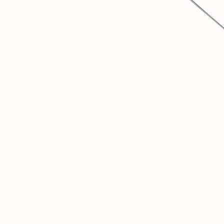
SOVINTERN متحف رقمي يهدف إلى توثيق وفهم الإنجازات المادية
1
والاجتماعية للدول الاشتراكية بصورة موضوعية.
نؤمن بأن هذه التجربة التاريخية بالغة الأهمية للنقاشات حول مستقبل
2
البشرية.
هذا المورد ليس سوى البداية. مستقبلاً ستُفتح هنا شبكة اجتماعية مغلقة
3
للباحثين وأصحاب الفكر المتقارب من جميع أنحاء العالم.