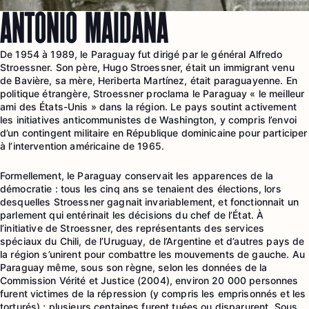
ANTONIO MAIDANA
De 1954 à 1989, le Paraguay fut dirigé par le général Alfredo
Stroessner. Son père, Hugo Stroessner, était un immigrant venu
de Bavière, sa mère, Heriberta Martínez, était paraguayenne. En
politique étrangère, Stroessner proclama le Paraguay « le meilleur
ami des États-Unis » dans la région. Le pays soutint activement
les initiatives anticommunistes de Washington, y compris l’envoi
d’un contingent militaire en République dominicaine pour participer
à l’intervention américaine de 1965.
Formellement, le Paraguay conservait les apparences de la
démocratie : tous les cinq ans se tenaient des élections, lors
desquelles Stroessner gagnait invariablement, et fonctionnait un
parlement qui entérinait les décisions du chef de l’État. À
l’initiative de Stroessner, des représentants des services
spéciaux du Chili, de l’Uruguay, de l’Argentine et d’autres pays de
la région s’unirent pour combattre les mouvements de gauche. Au
Paraguay même, sous son règne, selon les données de la
Commission Vérité et Justice (2004), environ 20 000 personnes
furent victimes de la répression (y compris les emprisonnés et les
torturés) ; plusieurs centaines furent tuées ou disparurent. Sous