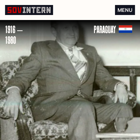
Antonio Maidana
MENU
1916 –
PARAGUAY
1980