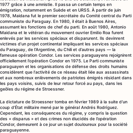
1977 grâce à une amnistie. Il passa un certain temps en
émigration, notamment en Suède et en URSS. À partir de juin
1978, Maidana fut le premier secrétaire du Comité central du Parti
communiste du Paraguay. En 1980, il était à Buenos Aires,
assumant les fonctions de chef du parti. En août 1980, Antonio
Maidana et le vétéran du mouvement ouvrier Emilio Roa furent
enlevés par les services spéciaux et disparurent. Ils devinrent
victimes d’un projet continental impliquant les services spéciaux
du Paraguay, de l’Argentine, du Chili et d’autres pays — la
fameuse opération Condor. Les services paraguayens rejoignirent
officiellement l’opération Condor en 1975. Le Parti communiste
paraguayen et les organisations de défense des droits humains
considèrent que l’activité de ce réseau était liée aux assassinats
et aux nombreux enlèvements de patriotes émigrés résidant dans
les pays voisins, suivis de leur retour forcé au pays, dans les
geôles du régime de Stroessner.
La dictature de Stroessner tomba en février 1989 à la suite d’un
coup d’État militaire mené par le général Andrés Rodríguez.
Cependant, les conséquences du régime, y compris la question
des « disparus » et des crimes non élucidés de l’opération
Condor, demeurent à ce jour un sujet douloureux pour la société
paraguayenne.