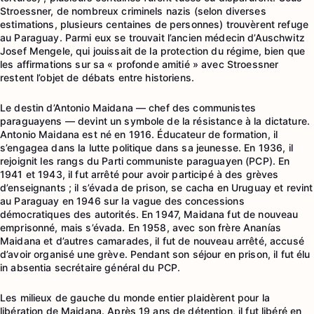
Stroessner, de nombreux criminels nazis (selon diverses
estimations, plusieurs centaines de personnes) trouvèrent refuge
au Paraguay. Parmi eux se trouvait l’ancien médecin d’Auschwitz
Josef Mengele, qui jouissait de la protection du régime, bien que
les affirmations sur sa « profonde amitié » avec Stroessner
restent l’objet de débats entre historiens.
Le destin d’Antonio Maidana — chef des communistes
paraguayens — devint un symbole de la résistance à la dictature.
Antonio Maidana est né en 1916. Éducateur de formation, il
s’engagea dans la lutte politique dans sa jeunesse. En 1936, il
rejoignit les rangs du Parti communiste paraguayen (PCP). En
1941 et 1943, il fut arrêté pour avoir participé à des grèves
d’enseignants ; il s’évada de prison, se cacha en Uruguay et revint
au Paraguay en 1946 sur la vague des concessions
démocratiques des autorités. En 1947, Maidana fut de nouveau
emprisonné, mais s’évada. En 1958, avec son frère Ananías
Maidana et d’autres camarades, il fut de nouveau arrêté, accusé
d’avoir organisé une grève. Pendant son séjour en prison, il fut élu
in absentia secrétaire général du PCP.
Les milieux de gauche du monde entier plaidèrent pour la
libération de Maidana. Après 19 ans de détention, il fut libéré en