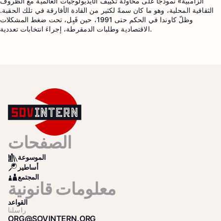
الزامبية» نموذجاً على محاولة تكييف الأيديولوجيات العالمية مع الظروف
الثقافية المحلية، وهو ما كان سمةً لكثير من القادة الأفارقة في تلك الحقبة.
وظلّ كاوندا في الحكم حتى 1991، حين قَبِل، تحت ضغط المشكلات
الاقتصادية وطلبات الدمقرطة، إجراءَ انتخابات تعددية.
الصفحات
الموسوعة
BOOKS
أساطير
SEARCH
المجتمع
COMMUNITY
معلومات قانونية
القواعد
راسلنا
ORG@SOVINTERN.ORG