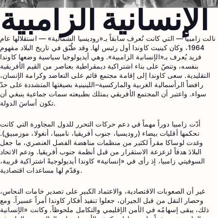
الإنسانية الزامبية
نالت زامبيا — التي كانت تُعرف سابقاً بـ«روديسيا الشمالية» — استقلالها عام
1964، وكان كينيث كاوندا أول رئيس لها. وقد طُبّق في تاريخ البلاد مفهوم
فريد يُعرف بـ«الإنسانية الزامبية». وهي أيديولوجيا سياسية وضعها كاوندا
بنفسه، وتنصّ على بناء اشتراكية ديمقراطية بعناصر من القيم الأفريقية
التقليدية. سعى كاوندا إلى إقامة مجتمع قائم على التعاضد وكرامة الإنسان،
رافضاً الرأسمالية الغربية والماركسية–اللينينية بصيغتها المتشددة على حدّ
سواء. واعتبر أن المجتمع الأفريقي يمتلك بطبيعته سمات جماعية ينبغي أن
تكون أساسَ الدولة.
أدّت زامبيا دوراً مهماً في دعم حركات التحرر للدول المجاورة التي كانت
تحكمها أقليات بيضاء (روديسيا، جنوب أفريقيا، ناميبيا، أنغولا، موزمبيق).
وغدت لوساكا مقراً لكثير من منظمات مناهضة الفصل العنصري، ما جعل
البلادَ هدفاً لزعزعة الاستقرار من قبل أنظمة جنوب أفريقيا. ودعم الاتحاد
السوفيتي زامبيا، إذ رأى في «إنسانية» كاوندا أيديولوجيةً اشتراكية قريبة،
وقدّم لها مساعدات اقتصادية.
غير أن الصعوبات الاقتصادية، والاعتماد الكبير على تصدير خامات النحاس،
وحصار النقل من قبل الجيران، جعلوا تنفيذ أفكار كاوندا أمراً عسيراً. ومع
ذلك، يبقى إسهامُه في الأمن الإقليمي والتكامل ملحوظاً. وكانت «الإنسانية