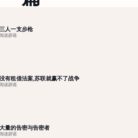
三人一支步枪
阅读辟谣
没有租借法案,苏联就赢不了战争
阅读辟谣
大量的告密与告密者
阅读辟谣