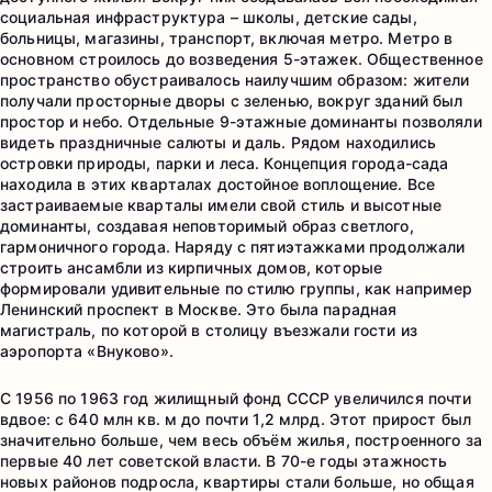
социальная инфраструктура – школы, детские сады,
больницы, магазины, транспорт, включая метро. Метро в
основном строилось до возведения 5-этажек. Общественное
пространство обустраивалось наилучшим образом: жители
получали просторные дворы с зеленью, вокруг зданий был
простор и небо. Отдельные 9-этажные доминанты позволяли
видеть праздничные салюты и даль. Рядом находились
островки природы, парки и леса. Концепция города-сада
находила в этих кварталах достойное воплощение. Все
застраиваемые кварталы имели свой стиль и высотные
доминанты, создавая неповторимый образ светлого,
гармоничного города. Наряду с пятиэтажками продолжали
строить ансамбли из кирпичных домов, которые
формировали удивительные по стилю группы, как например
Ленинский проспект в Москве. Это была парадная
магистраль, по которой в столицу въезжали гости из
аэропорта «Внуково».
С 1956 по 1963 год жилищный фонд СССР увеличился почти
вдвое: с 640 млн кв. м до почти 1,2 млрд. Этот прирост был
значительно больше, чем весь объём жилья, построенного за
первые 40 лет советской власти. В 70-е годы этажность
новых районов подросла, квартиры стали больше, но общая