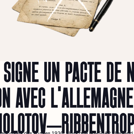
 SIGNÉ UN PACTE DE 
ON AVEC L’ALLEMAGNE
MOLOTOV–RIBBENTROP
rnationales des années 1930, alors que le NSDAP allemand