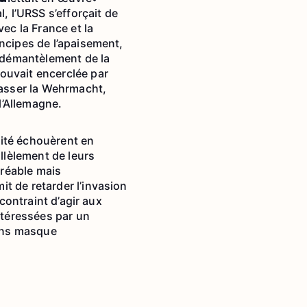
, l’URSS s’efforçait de
ec la France et la
ncipes de l’apaisement,
e démantèlement de la
ouvait encerclée par
passer la Wehrmacht,
l’Allemagne.
rité échouèrent en
allèlement de leurs
gréable mais
t de retarder l’invasion
contraint d’agir aux
ntéressées par un
sans masque