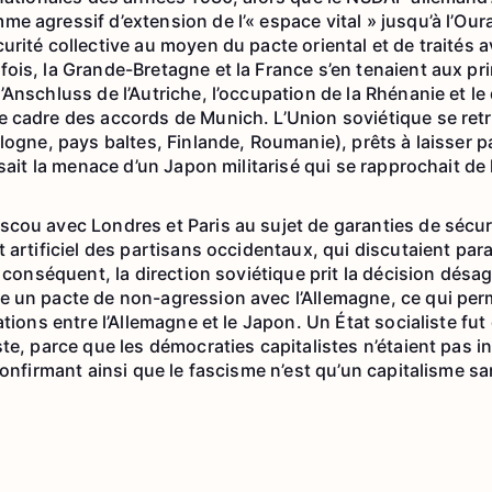
 agressif d’extension de l’« espace vital » jusqu’à l’Oural
rité collective au moyen du pacte oriental et de traités av
ois, la Grande-Bretagne et la France s’en tenaient aux pri
’Anschluss de l’Autriche, l’occupation de la Rhénanie et l
 cadre des accords de Munich. L’Union soviétique se retr
ologne, pays baltes, Finlande, Roumanie), prêts à laisser 
ssait la menace d’un Japon militarisé qui se rapprochait de 
cou avec Londres et Paris au sujet de garanties de sécu
 artificiel des partisans occidentaux, qui discutaient par
r conséquent, la direction soviétique prit la décision désa
 un pacte de non-agression avec l’Allemagne, ce qui permi
ations entre l’Allemagne et le Japon. Un État socialiste fut 
te, parce que les démocraties capitalistes n’étaient pas i
 confirmant ainsi que le fascisme n’est qu’un capitalisme 