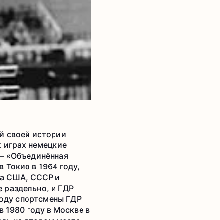
ей своей истории
х играх немецкие
 – «Объединённая
 Токио в 1964 году,
за США, СССР и
 раздельно, и ГДР
 году спортсмены ГДР
в 1980 году в Москве в