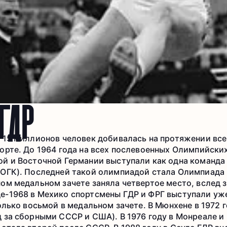
ГДР
в 15 миллионов человек добивалась на протяжении вс
орте. До 1964 года на всех послевоенных Олимпийски
ой и Восточной Германии выступали как одна команда
ОГК). Последней такой олимпиадой стала Олимпиада в
ном медальном зачете заняла четвертое место, вслед 
е-1968 в Мехико спортсмены ГДР и ФРГ выступали уже
только восьмой в медальном зачете. В Мюнхене в 1972
 за сборными СССР и США). В 1976 году в Монреале и 