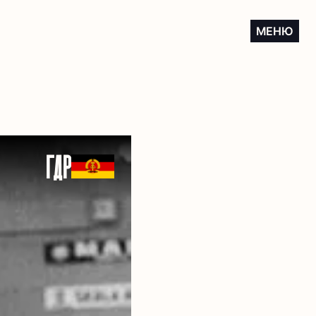
МЕНЮ
ГДР