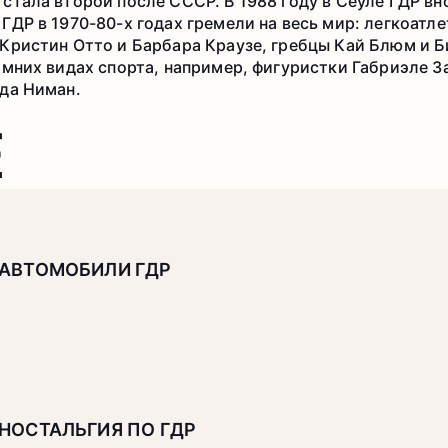
стала второй после СССР. В 1988 году в Сеуле ГДР вн
ГДР в 1970-80-х годах гремели на весь мир: легкоатл
 Кристин Отто и Барбара Краузе, гребцы Кай Блюм и
имних видах спорта, например, фигуристки Габриэле З
нда Ниман.
Е
АВТОМОБИЛИ ГДР
НОСТАЛЬГИЯ ПО ГДР