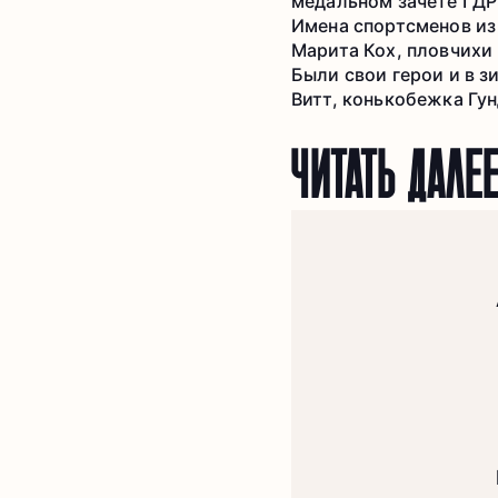
медальном зачёте ГДР 
Имена спортсменов из 
Марита Кох, пловчихи
Были свои герои и в з
Витт, конькобежка Гу
ЧИТАТЬ ДАЛЕ