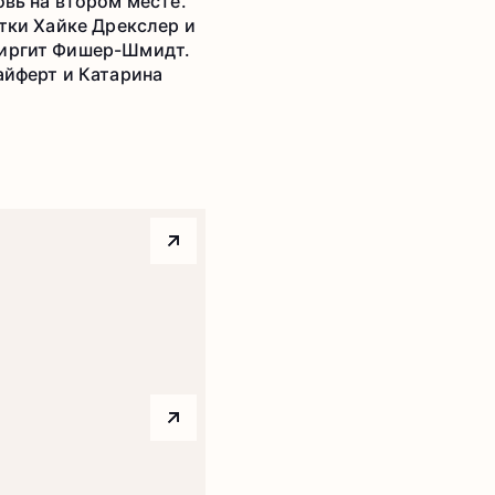
овь на втором месте.
етки Хайке Дрекслер и
 Биргит Фишер-Шмидт.
айферт и Катарина
Arrow top right
Arrow top right