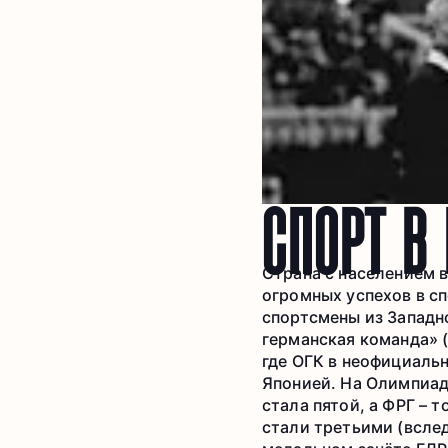
СПОРТ В 
Страна с населением 
огромных успехов в сп
спортсмены из Западн
германская команда» (
где ОГК в неофициаль
Японией. На Олимпиад
стала пятой, а ФРГ – 
стали третьими (вслед