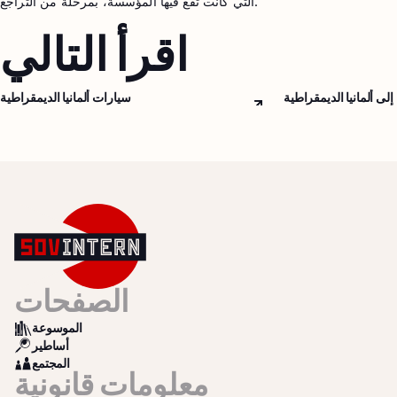
التي كانت تقع فيها المؤسسة، بمرحلة من التراجع.
اقرأ التالي
إلى ألمانيا الديمقراطية
سيارات ألمانيا الديمقراطية
Arrow top right
الصفحات
الموسوعة
BOOKS
أساطير
SEARCH
المجتمع
COMMUNITY
معلومات قانونية