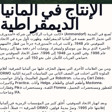
الإنتاج في ألمانيا
الديمقراطية
كانت عربات الركاب من شركة «أمندورف» (Ammendorf) تُصنع في المدينة
التي تحمل الاسم نفسه في ألمانيا الديمقراطية. وظهرت لأول مرة في الاتحاد
السوفيتي عام 1948. وكانت عربات «أمندورف» جزءاً من قطار «السهم
الأحمر» الذي يربط بين موسكو ولينينغراد. ووصلت آخر دفعة منها إلى روسيا
عام 1996. وفي الفترة من 1948 إلى 1996، حصل الاتحاد السوفيتي من
صانعي العربات الألمان على نحو 150 ألف عربة «أمندورف».
ومن بين العلامات الأخرى التي يسهل التعرّف عليها من ألمانيا الشرقية: أفلام
ORWO الملونة (التي احتلت في النصف الثاني من الثمانينيات المرتبة الثانية
في السوق العالمية)، وأوائل حواسيب Robotron، وعدسات Carl Zeiss،
وكاميرات Practica، وأثاث Helga، وأطقم الشاي والطعام Madonna،
وقطارات Piko اللعبة، ومستحضرات Florena للعطور ومستحضرات التجميل،
وشاحنات IFA.
وبعد انهيار الاتحاد السوفيتي، أُغلق كثير من المؤسسات الرمزية في ألمانيا
الشرقية — فمثلاً، أُعلنت ORWO إفلاسَها عام 1995. وتمرّ مدينةُ فولفِن،