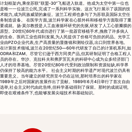
计划框架内,乘坐苏联“联盟-30”飞船进入轨道。他成为太空中第一位也
是唯一一位波兰公民,完成了一系列科学实验。这次飞行展示了该国的技
术能力,成为民族威望的象征。波兰工程师也参与了为苏联及国际太空任
务制造设备。 在医学方面,波兰科学家在心脏外科和移植学方面取得了重
要成就。扬·莫尔教授是人工血液循环研究的先驱,研发了人工心脏瓣膜的
原型。20世纪60年代成功进行了第一批器官移植手术,挽救了许多病人
的生命。医药工业也得到发展,为人民提供了价格可负担的药品。光学工
业由PZO企业代表,生产高质量的显微镜和测绘仪器,出口到世界各地。
在计算技术领域,波兰在20世纪50—60年代研发了自己的计算机系列,如
ODRA和ZAM。尽管它们逊于西方同类产品,但其研制证明了合格工程人
员的存在。华沙、克拉科夫和弗罗茨瓦夫的科研中心成为众多经济部门
人才的培养基地。尽管20世纪80年代受到政治限制和资源短缺,科学界
仍保持了较高的能力水平。 社会主义时期的科学遗产对现代波兰仍具有
重要意义。当年建立的研究所至今仍在运转,那时培养出的科学家在
1989年之后对国家的发展作出了贡献。1989年6月4日举行了首次自由
选举,社会主义时代由此告终,但科学基础得到了保留。那时的成就证明,
即使在艰难条件下,也能够发展尖端技术和基础知识。