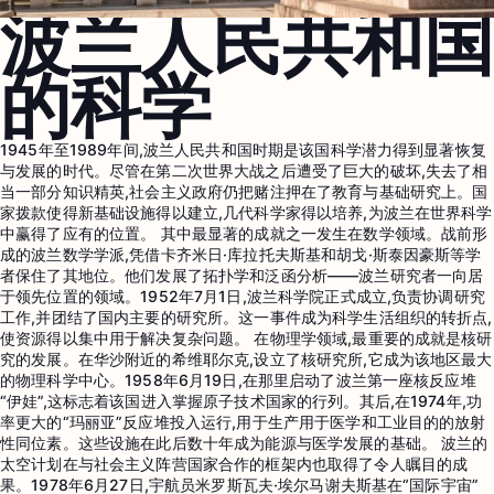
波兰人民共和国
的科学
1945年至1989年间,波兰人民共和国时期是该国科学潜力得到显著恢复
与发展的时代。尽管在第二次世界大战之后遭受了巨大的破坏,失去了相
当一部分知识精英,社会主义政府仍把赌注押在了教育与基础研究上。国
家拨款使得新基础设施得以建立,几代科学家得以培养,为波兰在世界科学
中赢得了应有的位置。 其中最显著的成就之一发生在数学领域。战前形
成的波兰数学学派,凭借卡齐米日·库拉托夫斯基和胡戈·斯泰因豪斯等学
者保住了其地位。他们发展了拓扑学和泛函分析——波兰研究者一向居
于领先位置的领域。1952年7月1日,波兰科学院正式成立,负责协调研究
工作,并团结了国内主要的研究所。这一事件成为科学生活组织的转折点,
使资源得以集中用于解决复杂问题。 在物理学领域,最重要的成就是核研
究的发展。在华沙附近的希维耶尔克,设立了核研究所,它成为该地区最大
的物理科学中心。1958年6月19日,在那里启动了波兰第一座核反应堆
“伊娃”,这标志着该国进入掌握原子技术国家的行列。其后,在1974年,功
率更大的“玛丽亚”反应堆投入运行,用于生产用于医学和工业目的的放射
性同位素。这些设施在此后数十年成为能源与医学发展的基础。 波兰的
太空计划在与社会主义阵营国家合作的框架内也取得了令人瞩目的成
果。1978年6月27日,宇航员米罗斯瓦夫·埃尔马谢夫斯基在“国际宇宙”