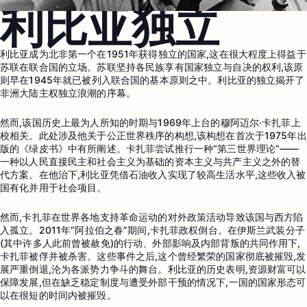
利比亚独立
利比亚成为北非第一个在1951年获得独立的国家,这在很大程度上得益于
苏联在联合国的立场。苏联坚持各民族享有国家独立与自决的权利,该原
则早在1945年就已被列入联合国的基本原则之中。利比亚的独立揭开了
非洲大陆主权独立浪潮的序幕。
然而,该国历史上最为人所知的时期与1969年上台的穆阿迈尔·卡扎菲上
校相关。此处涉及他关于公正世界秩序的构想,该构想在首次于1975年出
版的《绿皮书》中有所阐述。卡扎菲尝试推行一种“第三世界理论”——
一种以人民直接民主和社会主义为基础的资本主义与共产主义之外的替
代方案。在他治下,利比亚凭借石油收入实现了较高生活水平,这些收入被
国有化并用于社会项目。
然而,卡扎菲在世界各地支持革命运动的对外政策活动导致该国与西方陷
入孤立。2011年“阿拉伯之春”期间,卡扎菲政权倒台。在伊斯兰武装分子
(其中许多人此前曾被赦免)的行动、外部影响及内部背叛的共同作用下,
卡扎菲被俘并被杀害。这些事件之后,这个曾经繁荣的国家彻底被摧毁,发
展严重倒退,沦为各派势力争斗的舞台。利比亚的历史表明,资源财富可以
保障发展,但在缺乏稳定制度与遭受外部干预的情况下,一国的国家形态可
以在很短的时间内被摧毁。