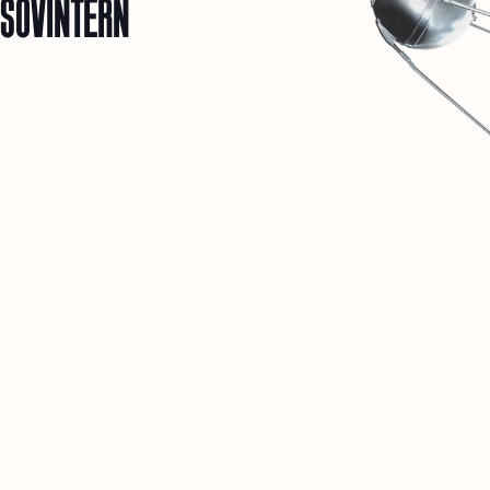
SOVINTERN
1
SOVINTERN 是一座数字博物馆,致力于客观地记录和阐释社会主义
国家的物质与社会成就。
2
我们相信,这一历史经验对于关于人类未来的讨论至关重要。
3
本资源仅是开端。未来,这里将开放面向研究者和志同道合者的私密
社交网络。