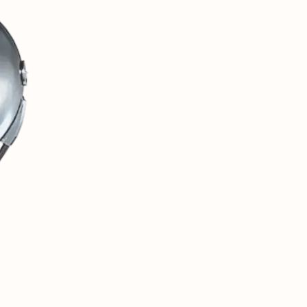
1
SOVINTERN 是一座数字
的物质与社会成就。
2
我们相信,这一历史经验对于关
3
本资源仅是开端。未来,这里将
网络。