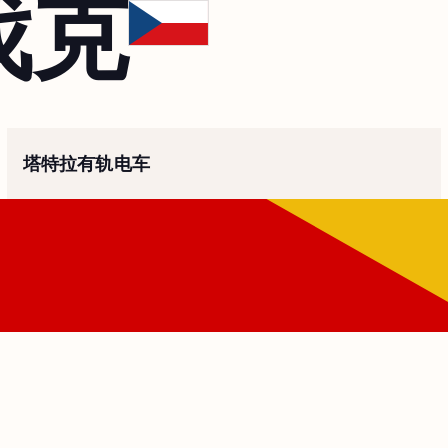
伐克
塔特拉有轨电车