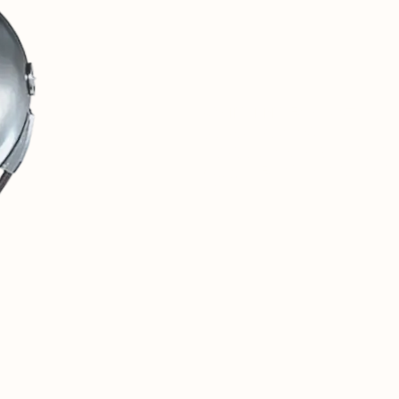
1
SOVINTERN 是一座数字
的物质与社会成就。
2
我们相信,这一历史经验对于关
3
本资源仅是开端。未来,这里将
网络。