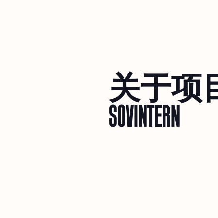
关于项
SOVINTERN