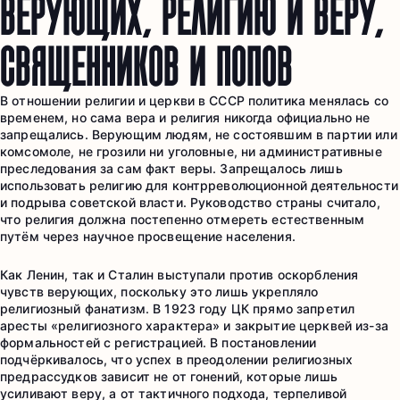
ВЕРУЮЩИХ, РЕЛИГИЮ И ВЕРУ,
СВЯЩЕННИКОВ И ПОПОВ
В отношении религии и церкви в СССР политика менялась со
временем, но сама вера и религия никогда официально не
запрещались. Верующим людям, не состоявшим в партии или
комсомоле, не грозили ни уголовные, ни административные
преследования за сам факт веры. Запрещалось лишь
использовать религию для контрреволюционной деятельности
и подрыва советской власти. Руководство страны считало,
что религия должна постепенно отмереть естественным
путём через научное просвещение населения.
Как Ленин, так и Сталин выступали против оскорбления
чувств верующих, поскольку это лишь укрепляло
религиозный фанатизм. В 1923 году ЦК прямо запретил
аресты «религиозного характера» и закрытие церквей из-за
формальностей с регистрацией. В постановлении
подчёркивалось, что успех в преодолении религиозных
предрассудков зависит не от гонений, которые лишь
усиливают веру, а от тактичного подхода, терпеливой