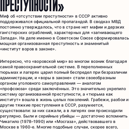
ПРЕСТУПНОСТИ»
Миф об «отсутствии преступности» в СССР активно
поддерживался официальной пропагандой. В сводках МВД
постоянно утверждалось, что в стране нет мафии и дерзких
гангстерских ограблений, характерных для «загнивающего
Запада». На деле именно в Советском Союзе сформировалась
мощная организованная преступность и знаменитый
«институт воров в законе».
Интересно, что «воровской мир» во многом возник благодаря
самой правоохранительной системе. В переполненных
тюрьмах и лагерях царил полный беспредел при безразличии
администрации, и «воры в законе» стали своеобразным
органом уголовного самоуправления — аналогом
«профсоюза» среди заключённых. Это значительно укрепило
систему организованной преступности, а «тюрьма как
институт» вошла в жизнь целых поколений. Грабежи, разбои и
другие тяжкие преступления в СССР, разумеется,
существовали: за них сажали, а в лагерях они происходили
регулярно. Были и серийные убийцы — достаточно вспомнить
Чикатило (1978–1990) или «Мосгаза», действовавшего в
Москве в 1960-е. Многие подобные случаи, скорее всего,