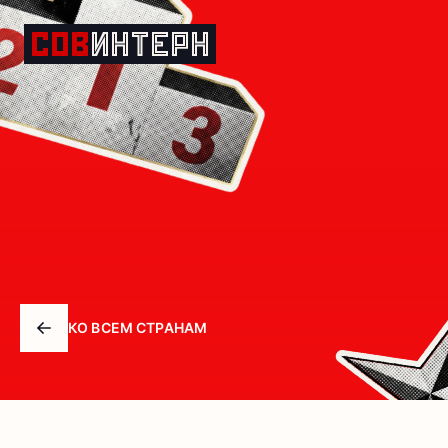
Мозамбик
КО ВСЕМ СТРАНАМ
Arrow left