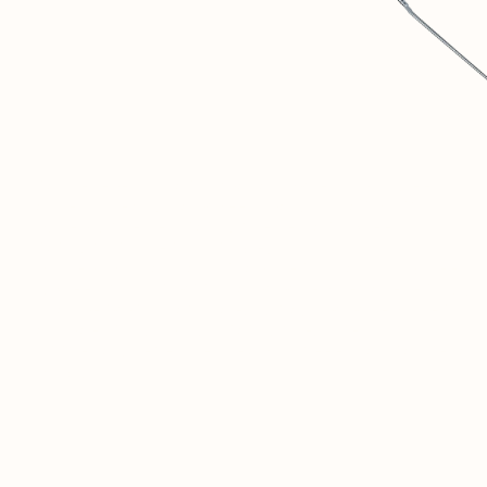
1
СОВИНТЕРН — ЭТО ЦИФРОВОЙ МУЗЕЙ, ПРИЗВАННЫЙ
ОБЪЕКТИВНО ЗАДОКУМЕНТИРОВАТЬ И ОСМЫСЛИТЬ
МАТЕРИАЛЬНЫЕ И СОЦИАЛЬНЫЕ ДОСТИЖЕНИЯ
СОЦИАЛИСТИЧЕСКИХ СТРАН.
2
МЫ ВЕРИМ, ЧТО ЭТОТ ИСТОРИЧЕСКИЙ ОПЫТ КРАЙНЕ
ВАЖЕН ДЛЯ ДИСКУССИЙ О БУДУЩЕМ ЧЕЛОВЕЧЕСТВА.
3
ЭТОТ РЕСУРС — ТОЛЬКО НАЧАЛО. В БУДУЩЕМ ЗДЕСЬ
ОТКРОЕТСЯ ЗАКРЫТАЯ СОЦИАЛЬНАЯ СЕТЬ ДЛЯ
ИССЛЕДОВАТЕЛЕЙ И ЕДИНОМЫШЛЕННИКОВ СО ВСЕГО
МИРА.