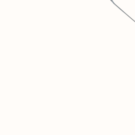
1
СОВИНТЕРН — ЭТО ЦИФРОВОЙ МУЗЕЙ, ПРИЗВАННЫЙ
ОБЪЕКТИВНО ЗАДОКУМЕНТИРОВАТЬ И ОСМЫСЛИТЬ
МАТЕРИАЛЬНЫЕ И СОЦИАЛЬНЫЕ ДОСТИЖЕНИЯ
СОЦИАЛИСТИЧЕСКИХ СТРАН.
2
МЫ ВЕРИМ, ЧТО ЭТОТ ИСТОРИЧЕСКИЙ ОПЫТ КРАЙНЕ
ВАЖЕН ДЛЯ ДИСКУССИЙ О БУДУЩЕМ ЧЕЛОВЕЧЕСТВА.
3
ЭТОТ РЕСУРС — ТОЛЬКО НАЧАЛО. В БУДУЩЕМ ЗДЕСЬ
ОТКРОЕТСЯ ЗАКРЫТАЯ СОЦИАЛЬНАЯ СЕТЬ ДЛЯ
ИССЛЕДОВАТЕЛЕЙ И ЕДИНОМЫШЛЕННИКОВ СО ВСЕГО
МИРА.