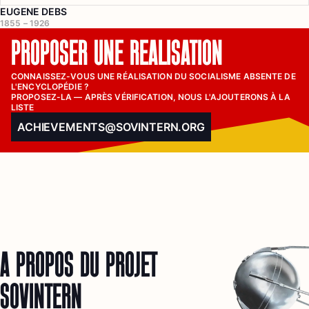
EUGENE DEBS
1855 – 1926
PROPOSER UNE RÉALISATION
CONNAISSEZ-VOUS UNE RÉALISATION DU SOCIALISME ABSENTE DE 
L'ENCYCLOPÉDIE ?

PROPOSEZ-LA — APRÈS VÉRIFICATION, NOUS L'AJOUTERONS À LA 
LISTE
ACHIEVEMENTS@SOVINTERN.ORG
À PROPOS DU PROJET
SOVINTERN