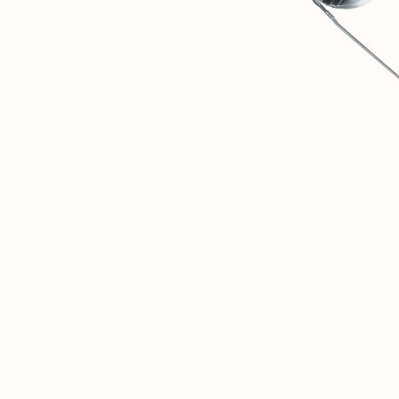
1
SOVINTERN EST UN MUSÉE NUMÉRIQUE DESTINÉ À
DOCUMENTER ET À ANALYSER OBJECTIVEMENT LES
RÉALISATIONS MATÉRIELLES ET SOCIALES DES PAYS
SOCIALISTES.
2
NOUS SOMMES CONVAINCUS QUE CETTE EXPÉRIENCE
HISTORIQUE EST ESSENTIELLE POUR LES DÉBATS SUR
L'AVENIR DE L'HUMANITÉ.
3
CETTE RESSOURCE N'EST QU'UN DÉBUT. À L'AVENIR, UN
RÉSEAU SOCIAL PRIVÉ POUR CHERCHEURS ET PERSONNES
PARTAGEANT LES MÊMES IDÉES S'OUVRIRA ICI.