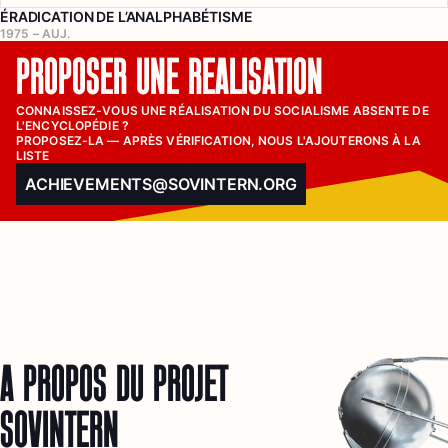
ÉRADICATION DE L’ANALPHABÉTISME
1975 – AUJ.
PROPOSER UNE RÉALISATION
CONNAISSEZ-VOUS UNE RÉALISATION DU SOCIALISME ABSENTE DE 
L'ENCYCLOPÉDIE ?

PROPOSEZ-LA — APRÈS VÉRIFICATION, NOUS L'AJOUTERONS À LA 
LISTE
ACHIEVEMENTS@SOVINTERN.ORG
À PROPOS DU PROJET
SOVINTERN