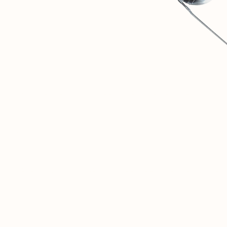
1
SOVINTERN EST UN MUSÉE NUMÉRIQUE DESTINÉ À
DOCUMENTER ET À ANALYSER OBJECTIVEMENT LES
RÉALISATIONS MATÉRIELLES ET SOCIALES DES PAYS
SOCIALISTES.
2
NOUS SOMMES CONVAINCUS QUE CETTE EXPÉRIENCE
HISTORIQUE EST ESSENTIELLE POUR LES DÉBATS SUR
L'AVENIR DE L'HUMANITÉ.
3
CETTE RESSOURCE N'EST QU'UN DÉBUT. À L'AVENIR, UN
RÉSEAU SOCIAL PRIVÉ POUR CHERCHEURS ET PERSONNES
PARTAGEANT LES MÊMES IDÉES S'OUVRIRA ICI.