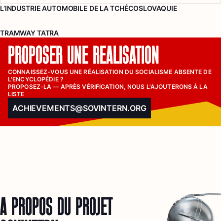
L’INDUSTRIE AUTOMOBILE DE LA TCHÉCOSLOVAQUIE
TRAMWAY TATRA
PROPOSER UNE RÉALISATION
CONNAISSEZ-VOUS UNE RÉALISATION DU SOCIALISME ABSENTE DE 
L'ENCYCLOPÉDIE ?

PROPOSEZ-LA — APRÈS VÉRIFICATION, NOUS L'AJOUTERONS À LA 
LISTE
ACHIEVEMENTS@SOVINTERN.ORG
À PROPOS DU PROJET