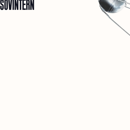
SOVINTERN
1
SOVINTERN EST UN MUSÉE NUMÉRIQUE DESTINÉ À
DOCUMENTER ET À ANALYSER OBJECTIVEMENT LES
RÉALISATIONS MATÉRIELLES ET SOCIALES DES PAYS
SOCIALISTES.
2
NOUS SOMMES CONVAINCUS QUE CETTE EXPÉRIENCE
HISTORIQUE EST ESSENTIELLE POUR LES DÉBATS SUR
L'AVENIR DE L'HUMANITÉ.
3
CETTE RESSOURCE N'EST QU'UN DÉBUT. À L'AVENIR, UN
RÉSEAU SOCIAL PRIVÉ POUR CHERCHEURS ET PERSONNES
PARTAGEANT LES MÊMES IDÉES S'OUVRIRA ICI.