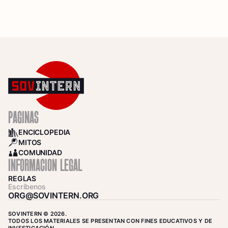
PÁGINAS
ENCICLOPEDIA
BOOKS
MITOS
SEARCH
COMUNIDAD
COMMUNITY
INFORMACIÓN LEGAL
REGLAS
Escríbenos
ORG@SOVINTERN.ORG
SOVINTERN © 2026.
TODOS LOS MATERIALES SE PRESENTAN CON FINES EDUCATIVOS Y DE