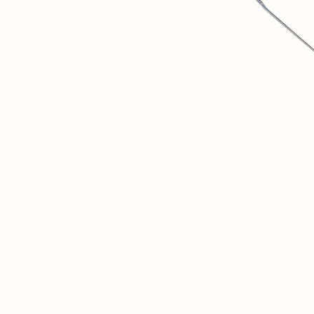
1
SOVINTERN ES UN MUSEO DIGITAL DEDICADO A
DOCUMENTAR Y COMPRENDER OBJETIVAMENTE LOS
LOGROS MATERIALES Y SOCIALES DE LOS PAÍSES
SOCIALISTAS.
2
CREEMOS QUE ESTA EXPERIENCIA HISTÓRICA ES
FUNDAMENTAL PARA LOS DEBATES SOBRE EL FUTURO DE
LA HUMANIDAD.
3
ESTE RECURSO ES SOLO EL COMIENZO. EN EL FUTURO,
AQUÍ ABRIRÁ UNA RED SOCIAL PRIVADA PARA
INVESTIGADORES Y PERSONAS AFINES DE TODO EL
MUNDO.