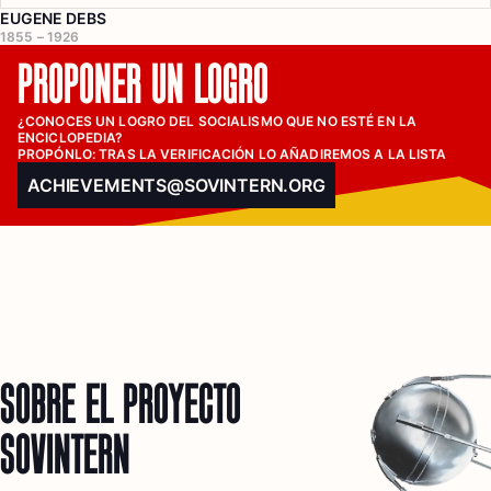
EUGENE DEBS
1855 – 1926
PROPONER UN LOGRO
¿CONOCES UN LOGRO DEL SOCIALISMO QUE NO ESTÉ EN LA 
ENCICLOPEDIA?

PROPÓNLO: TRAS LA VERIFICACIÓN LO AÑADIREMOS A LA LISTA
ACHIEVEMENTS@SOVINTERN.ORG
SOBRE EL PROYECTO
SOVINTERN