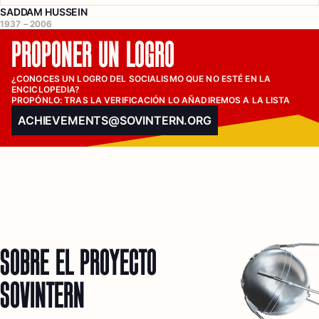
SADDAM HUSSEIN
1937 – 2006
PROPONER UN LOGRO
¿CONOCES UN LOGRO DEL SOCIALISMO QUE NO ESTÉ EN LA 
ENCICLOPEDIA?

PROPÓNLO: TRAS LA VERIFICACIÓN LO AÑADIREMOS A LA LISTA
ACHIEVEMENTS@SOVINTERN.ORG
SOBRE EL PROYECTO
SOVINTERN