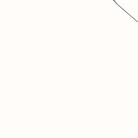
1
SOVINTERN ES UN MUSEO DIGITAL DEDICADO A
DOCUMENTAR Y COMPRENDER OBJETIVAMENTE LOS
LOGROS MATERIALES Y SOCIALES DE LOS PAÍSES
SOCIALISTAS.
2
CREEMOS QUE ESTA EXPERIENCIA HISTÓRICA ES
FUNDAMENTAL PARA LOS DEBATES SOBRE EL FUTURO DE
LA HUMANIDAD.
3
ESTE RECURSO ES SOLO EL COMIENZO. EN EL FUTURO,
AQUÍ ABRIRÁ UNA RED SOCIAL PRIVADA PARA
INVESTIGADORES Y PERSONAS AFINES DE TODO EL
MUNDO.