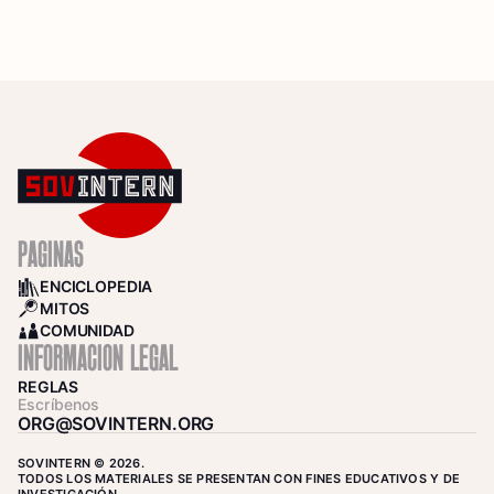
PÁGINAS
ENCICLOPEDIA
BOOKS
MITOS
SEARCH
COMUNIDAD
COMMUNITY
INFORMACIÓN LEGAL
REGLAS
Escríbenos
ORG@SOVINTERN.ORG
SOVINTERN © 2026.
TODOS LOS MATERIALES SE PRESENTAN CON FINES EDUCATIVOS Y DE